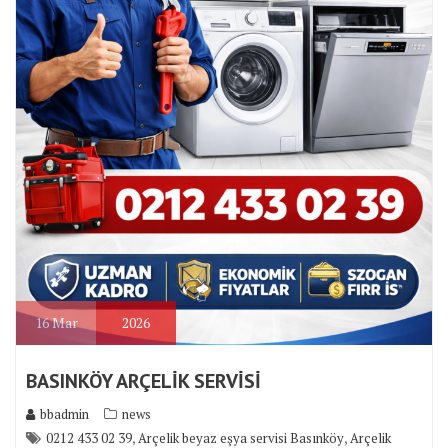
16
Mar
2026
BASINKÖY ARÇELİK SERVİSİ
bbadmin
news
,
,
0212 433 02 39
Arçelik beyaz eşya servisi Basınköy
Arçelik