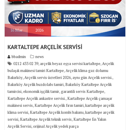
16
Mar
2026
KARTALTEPE ARÇELİK SERVİSİ
bbadmin
news
,
,
0212 433 02 39
arçelik beyaz eşya servisi kartaltepe
Arçelik
,
bulaşık makinesi tamiri Kartaltepe
Arçelik klima gaz dolumu
,
,
,
Bakırköy
Arçelik servis ücretleri 2026
aynı gün Arçelik servisi.
,
Bakırköy Arçelik buzdolabı tamiri
Bakırköy Kartaltepe Arçelik
,
,
,
tamircisi
ekonomik işçilik tamir
garantili servis Kartaltepe
,
Kartaltepe Arçelik ankastre servisi.
Kartaltepe Arçelik çamaşır
,
,
makinesi servis
Kartaltepe Arçelik fırın tamiri
kartaltepe arçelik
,
,
klima servisi
Kartaltepe Arçelik kombi bakımı
kartaltepe arçelik
,
,
servisi
Kartaltepe Arçelik teknik servis
Kartaltepe En Yakın
,
Arçelik Servisi
orijinal Arçelik yedek parça