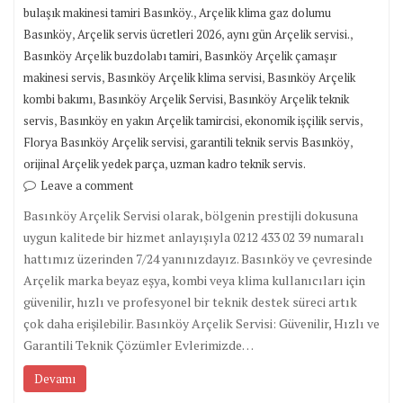
,
bulaşık makinesi tamiri Basınköy.
Arçelik klima gaz dolumu
,
,
,
Basınköy
Arçelik servis ücretleri 2026
aynı gün Arçelik servisi.
,
Basınköy Arçelik buzdolabı tamiri
Basınköy Arçelik çamaşır
,
,
makinesi servis
Basınköy Arçelik klima servisi
Basınköy Arçelik
,
,
kombi bakımı
Basınköy Arçelik Servisi
Basınköy Arçelik teknik
,
,
,
servis
Basınköy en yakın Arçelik tamircisi
ekonomik işçilik servis
,
,
Florya Basınköy Arçelik servisi
garantili teknik servis Basınköy
,
orijinal Arçelik yedek parça
uzman kadro teknik servis.
Leave a comment
Basınköy Arçelik Servisi olarak, bölgenin prestijli dokusuna
uygun kalitede bir hizmet anlayışıyla 0212 433 02 39 numaralı
hattımız üzerinden 7/24 yanınızdayız. Basınköy ve çevresinde
Arçelik marka beyaz eşya, kombi veya klima kullanıcıları için
güvenilir, hızlı ve profesyonel bir teknik destek süreci artık
çok daha erişilebilir. Basınköy Arçelik Servisi: Güvenilir, Hızlı ve
Garantili Teknik Çözümler Evlerimizde…
Devamı