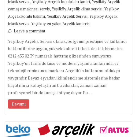
,
,
teknik servis.
Yeşilköy Arçelik buzdolabı tamiri
Yeşilköy Arçelik
,
,
çamaşır makinesi servis
Yeşilköy Arçelik klima servisi
Yeşilköy
,
,
Arçelik kombi bakımı
Yeşilköy Arçelik Servisi
Yeşilköy Arçelik
,
teknik servis
Yeşilköy en yakın Arçelik tamircisi
Leave a comment
Yeşilköy Arçelik Servisi olarak, bölgenin prestijine ve kullanıcı
beklentilerine uygun, yüksek kaliteli teknik destek hizmetini
0212 433 02 39 numaralı hattımız üzerinden sunuyoruz.
Yeşilköy’ün tarihi dokusu ve modern yaşam alanlarında, ev
teknolojilerinin öncü markası Arçelik’in kullanımı oldukça
yaygındır. Beyaz eşyadan iklimlendirme sistemlerine kadar
hayatımızı kolaylaştıran bu cihazlar, zaman zaman
profesyonel bir dokunuşa ihtiyaç duyar. Bu…
Devamı