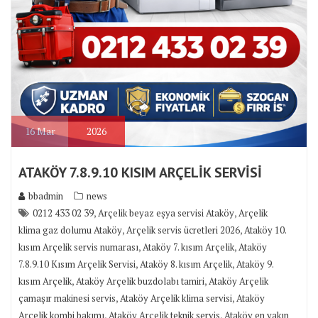
16
Mar
2026
ATAKÖY 7.8.9.10 KISIM ARÇELİK SERVİSİ
bbadmin
news
,
,
0212 433 02 39
Arçelik beyaz eşya servisi Ataköy
Arçelik
,
,
klima gaz dolumu Ataköy
Arçelik servis ücretleri 2026
Ataköy 10.
,
,
kısım Arçelik servis numarası
Ataköy 7. kısım Arçelik
Ataköy
,
,
7.8.9.10 Kısım Arçelik Servisi
Ataköy 8. kısım Arçelik
Ataköy 9.
,
,
kısım Arçelik
Ataköy Arçelik buzdolabı tamiri
Ataköy Arçelik
,
,
çamaşır makinesi servis
Ataköy Arçelik klima servisi
Ataköy
,
,
Arçelik kombi bakımı
Ataköy Arçelik teknik servis
Ataköy en yakın