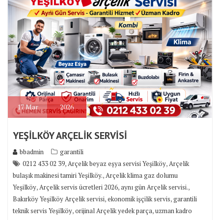
17
Mar
2026
YEŞİLKÖY ARÇELİK SERVİSİ
bbadmin
garantili
,
,
0212 433 02 39
Arçelik beyaz eşya servisi Yeşilköy
Arçelik
,
bulaşık makinesi tamiri Yeşilköy.
Arçelik klima gaz dolumu
,
,
,
Yeşilköy
Arçelik servis ücretleri 2026
aynı gün Arçelik servisi.
,
,
Bakırköy Yeşilköy Arçelik servisi
ekonomik işçilik servis
garantili
,
,
teknik servis Yeşilköy
orijinal Arçelik yedek parça
uzman kadro