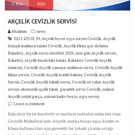
16
Mar
2026
ARÇELİK CEVİZLİK SERVİSİ
bbadmin
news
,
,
0212 433 02 39
Arçelik beyaz eşya servisi Cevizlik
Arçelik
,
bulaşık makinesi tamiri Cevizlik
Arçelik klima gaz dolumu
,
,
,
Bakırköy
Arçelik servis ücretleri 2026
aynı gün Arçelik servisi.
,
Bakırköy Arçelik buzdolabı tamiri
Bakırköy Cevizlik Arçelik
,
,
tamircisi
Cevizlik Arçelik çamaşır makinesi servis
Cevizlik Arçelik
,
,
klima servisi
Cevizlik Arçelik kombi bakımı
Cevizlik Arçelik
,
,
Servisi
Cevizlik Arçelik teknik servis
Cevizlik en yakın Arçelik
,
,
,
servisi
ekonomik işçilik tamir
garantili servis Cevizlik
orijinal
,
Arçelik yedek parça
uzman kadro beyaz eşya servisi.
Leave a comment
Bakırköy’ün en hareketli ve merkezi noktalarından biri olan
Cevizlik Mahallesi’nde, Arçelik marka beyaz eşya, kombi ve
klima kullanıcıları için güvenilir bir teknik çözüm ortağı