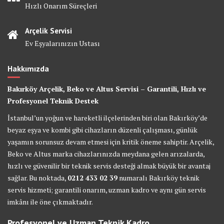
Hızlı Onarım Süreçleri
Arçelik Servisi
Ev Eşyalarınızın Ustası
Hakkımızda
Bakırköy Arçelik, Beko ve Altus Servisi – Garantili, Hızlı ve
Profesyonel Teknik Destek
İstanbul’un yoğun ve hareketli ilçelerinden biri olan Bakırköy’de
beyaz eşya ve kombi gibi cihazların düzenli çalışması, günlük
yaşamın sorunsuz devam etmesi için kritik öneme sahiptir. Arçelik,
Beko ve Altus marka cihazlarınızda meydana gelen arızalarda,
hızlı ve güvenilir bir teknik servis desteği almak büyük bir avantaj
sağlar. Bu noktada,
0212 433 02 39
numaralı Bakırköy teknik
servis hizmeti; garantili onarım, uzman kadro ve aynı gün servis
imkânı ile öne çıkmaktadır.
Profesyonel ve Uzman Teknik Kadro