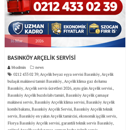
16
Mar
2026
BASINKÖY ARÇELİK SERVİSİ
bbadmin
news
,
,
0212 433 02 39
Arçelik beyaz eşya servisi Basınköy
Arçelik
,
bulaşık makinesi tamiri Basınköy.
Arçelik klima gaz dolumu
,
,
,
Basınköy
Arçelik servis ücretleri 2026
aynı gün Arçelik servisi.
,
Basınköy Arçelik buzdolabı tamiri
Basınköy Arçelik çamaşır
,
,
makinesi servis
Basınköy Arçelik klima servisi
Basınköy Arçelik
,
,
kombi bakımı
Basınköy Arçelik Servisi
Basınköy Arçelik teknik
,
,
,
servis
Basınköy en yakın Arçelik tamircisi
ekonomik işçilik servis
,
,
Florya Basınköy Arçelik servisi
garantili teknik servis Basınköy
,
orijinal Arçelik yedek parça
uzman kadro teknik servis.