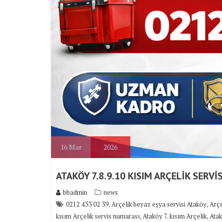
16
Mar
2026
ATAKÖY 7.8.9.10 KISIM ARÇELİK SERVİS
bbadmin
news
,
,
0212 433 02 39
Arçelik beyaz eşya servisi Ataköy
Arçe
,
,
kısım Arçelik servis numarası
Ataköy 7. kısım Arçelik
Atak