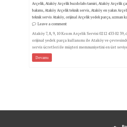
,
,
Arçelik
Ataköy Arçelik buzdolabı tamiri
Ataköy Arçelik ça
,
,
bakımı
Ataköy Arçelik teknik servis
Ataköy en yakın Arçeli
,
,
teknik servis Ataköy
orijinal Arçelik yedek parça
uzman kad
Leave a comment
Ataköy 7, 8, 9, 10 Kısım Arçelik Servisi 0212 433 02 39,
orijinal yedek parça kullanımı ile Ataköy ve çevresind
servis ücretleri ile müşteri memnuniyetini en üst seviy
Devamı
Pr