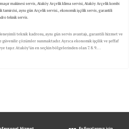
,
,
maşır makinesi servis
Ataköy Arçelik klima servisi
Ataköy Arçelik kombi
,
,
,
k tamircisi
aynı gün Arçelik servisi.
ekonomik işçilik servis
garantili
ro teknik servis.
 deneyimli teknik kadrosu, aynı gün servis avantajı, garantili hizmet ve
e güvenilir çözümler sunmaktadır. Ayrıca ekonomik işçilik ve şeffaf
eye taşır. Ataköy’ün en seçkin bölgelerinden olan 7. 8. 9.…
ofeysonel Hizmet
Ev Eşyalarınız için