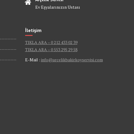
Ev Eşyalarınızın Ustası
İletişim
TIKLA ARA – 0 212 433 02 39
TIKLA ARA – 0 553 295 29 58
E-Mail :
info@arcelikbakirkoyservisi.com