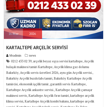
16
Mar
2026
KARTALTEPE ARÇELİK SERVİSİ
bbadmin
news
,
,
0212 433 02 39
arçelik beyaz eşya servisi kartaltepe
Arçelik
,
bulaşık makinesi tamiri Kartaltepe
Arçelik klima gaz dolumu
,
,
,
Bakırköy
Arçelik servis ücretleri 2026
aynı gün Arçelik servisi.
,
Bakırköy Arçelik buzdolabı tamiri
Bakırköy Kartaltepe Arçelik
,
,
,
tamircisi
ekonomik işçilik tamir
garantili servis Kartaltepe
,
Kartaltepe Arçelik ankastre servisi.
Kartaltepe Arçelik çamaşır
,
,
makinesi servis
Kartaltepe Arçelik fırın tamiri
kartaltepe arçelik
,
,
klima servisi
Kartaltepe Arçelik kombi bakımı
kartaltepe arçelik
,
,
servisi
Kartaltepe Arçelik teknik servis
Kartaltepe En Yakın