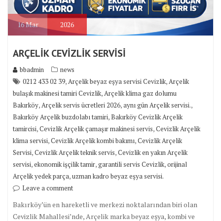
16
Mar
2026
ARÇELİK CEVİZLİK SERVİSİ
bbadmin
news
,
,
0212 433 02 39
Arçelik beyaz eşya servisi Cevizlik
Arçelik
,
bulaşık makinesi tamiri Cevizlik
Arçelik klima gaz dolumu
,
,
,
Bakırköy
Arçelik servis ücretleri 2026
aynı gün Arçelik servisi.
,
Bakırköy Arçelik buzdolabı tamiri
Bakırköy Cevizlik Arçelik
,
,
tamircisi
Cevizlik Arçelik çamaşır makinesi servis
Cevizlik Arçelik
,
,
klima servisi
Cevizlik Arçelik kombi bakımı
Cevizlik Arçelik
,
,
Servisi
Cevizlik Arçelik teknik servis
Cevizlik en yakın Arçelik
,
,
,
servisi
ekonomik işçilik tamir
garantili servis Cevizlik
orijinal
,
Arçelik yedek parça
uzman kadro beyaz eşya servisi.
Leave a comment
Bakırköy’ün en hareketli ve merkezi noktalarından biri olan
Cevizlik Mahallesi’nde, Arçelik marka beyaz eşya, kombi ve