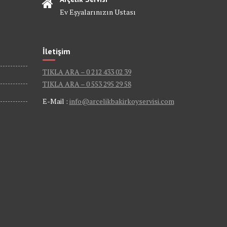
Ev Eşyalarınızın Ustası
İletişim
TIKLA ARA – 0 212 433 02 39
TIKLA ARA – 0 553 295 29 58
E-Mail :
info@arcelikbakirkoyservisi.com