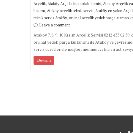
,
,
Arçelik
Ataköy Arçelik buzdolabı tamiri
Ataköy Arçelik ça
,
,
bakımı
Ataköy Arçelik teknik servis
Ataköy en yakın Arçeli
,
,
teknik servis Ataköy
orijinal Arçelik yedek parça
uzman kad
Leave a comment
Ataköy 7, 8, 9, 10 Kısım Arçelik Servisi 0212 433 02 39,
orijinal yedek parça kullanımı ile Ataköy ve çevresind
servis ücretleri ile müşteri memnuniyetini en üst seviy
Devamı
Pr