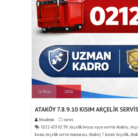
16
Mar
2026
ATAKÖY 7.8.9.10 KISIM ARÇELİK SERVİS
bbadmin
news
,
,
0212 433 02 39
Arçelik beyaz eşya servisi Ataköy
Arçe
,
,
kısım Arçelik servis numarası
Ataköy 7. kısım Arçelik
Atak