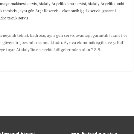
,
,
maşır makinesi servis
Ataköy Arçelik klima servisi
Ataköy Arçelik kombi
,
,
,
k tamircisi
aynı gün Arçelik servisi.
ekonomik işçilik servis
garantili
ro teknik servis.
 deneyimli teknik kadrosu, aynı gün servis avantajı, garantili hizmet ve
e güvenilir çözümler sunmaktadır. Ayrıca ekonomik işçilik ve şeffaf
eye taşır. Ataköy’ün en seçkin bölgelerinden olan 7. 8. 9.…
ofeysonel Hizmet
Ev Eşyalarınız için