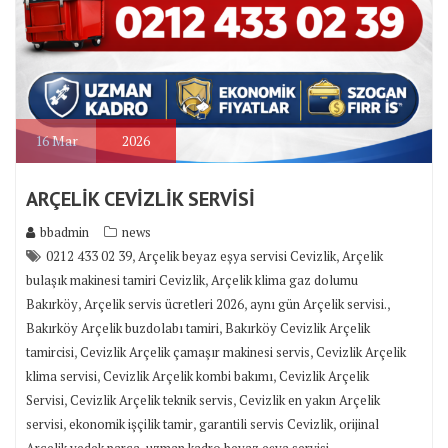
16
Mar
2026
ARÇELİK CEVİZLİK SERVİSİ
bbadmin
news
,
,
0212 433 02 39
Arçelik beyaz eşya servisi Cevizlik
Arçelik
,
bulaşık makinesi tamiri Cevizlik
Arçelik klima gaz dolumu
,
,
,
Bakırköy
Arçelik servis ücretleri 2026
aynı gün Arçelik servisi.
,
Bakırköy Arçelik buzdolabı tamiri
Bakırköy Cevizlik Arçelik
,
,
tamircisi
Cevizlik Arçelik çamaşır makinesi servis
Cevizlik Arçelik
,
,
klima servisi
Cevizlik Arçelik kombi bakımı
Cevizlik Arçelik
,
,
Servisi
Cevizlik Arçelik teknik servis
Cevizlik en yakın Arçelik
,
,
,
servisi
ekonomik işçilik tamir
garantili servis Cevizlik
orijinal
,
Arçelik yedek parça
uzman kadro beyaz eşya servisi.