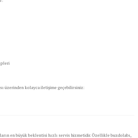
r:
ipleri
ı üzerinden kolayca iletişime geçebilirsiniz:
rın en büyük beklentisi hızlı servis hizmetidir. Özellikle buzdolabı,