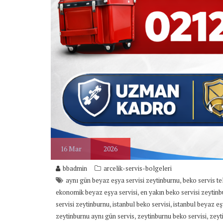
16
Mar
2026
bbadmin
arcelik-servis-bolgeleri
,
aynı gün beyaz eşya servisi zeytinburnu
beko servis t
,
ekonomik beyaz eşya servisi
en yakın beko servisi zeytin
,
,
servisi zeytinburnu
istanbul beko servisi
istanbul beyaz eş
,
,
zeytinburnu aynı gün servis
zeytinburnu beko servisi
zeyt