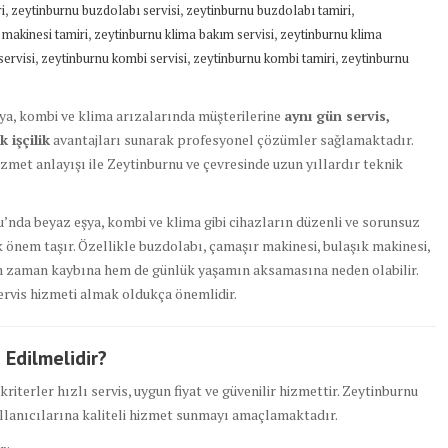
,
,
,
i
zeytinburnu buzdolabı servisi
zeytinburnu buzdolabı tamiri
,
,
makinesi tamiri
zeytinburnu klima bakım servisi
zeytinburnu klima
,
,
,
ervisi
zeytinburnu kombi servisi
zeytinburnu kombi tamiri
zeytinburnu
şya, kombi ve klima arızalarında müşterilerine
aynı gün servis,
 işçilik
avantajları sunarak profesyonel çözümler sağlamaktadır.
met anlayışı ile Zeytinburnu ve çevresinde uzun yıllardır teknik
u’nda beyaz eşya, kombi ve klima gibi cihazların düzenli ve sorunsuz
önem taşır. Özellikle buzdolabı, çamaşır makinesi, bulaşık makinesi,
em zaman kaybına hem de günlük yaşamın aksamasına neden olabilir.
servis hizmeti almak oldukça önemlidir.
 Edilmelidir?
riterler hızlı servis, uygun fiyat ve güvenilir hizmettir. Zeytinburnu
kullanıcılarına kaliteli hizmet sunmayı amaçlamaktadır.