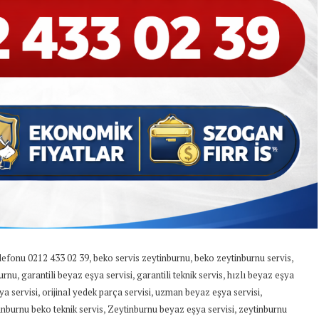
,
,
,
elefonu 0212 433 02 39
beko servis zeytinburnu
beko zeytinburnu servis
,
,
,
burnu
garantili beyaz eşya servisi
garantili teknik servis
hızlı beyaz eşya
,
,
,
ya servisi
orijinal yedek parça servisi
uzman beyaz eşya servisi
,
,
inburnu beko teknik servis
Zeytinburnu beyaz eşya servisi
zeytinburnu