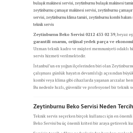
,
bulaşık makinesi servisi
zeytinburnu bulaşık makinesi tamir
,
zeytinburnu çamaşır makinesi servisi
zeytinburnu çamaşır 
,
,
servisi
zeytinburnu klima tamiri
zeytinburnu kombi bakım s
teknik servis
Zeytinburnu Beko Servisi 0212 433 02 39
, beyaz e
garantili onarım, orijinal yedek parça ve ekonomik
Uzman teknik kadro ve müşteri memnuniyeti odaklı hiz
servis hizmeti verilmektedir.
İstanbul’un en yoğun ilçelerinden biri olan Zeytinburn
çalışması günlük hayatın devamlılığı açısından büyük 
kombi veya klima gibi cihazlarda yaşanan arızalar h
Bu nedenle hızlı, güvenilir ve profesyonel bir teknik 
Zeytinburnu Beko Servisi Neden Tercih
Teknik servis seçerken birçok kullanıcı için en önemli k
Beko Servisi bu üç önemli kriteri bir araya getirerek 