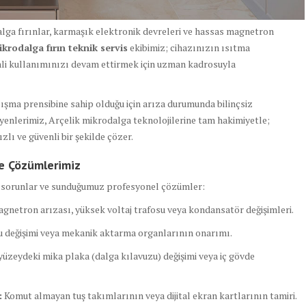
lga fırınlar, karmaşık elektronik devreleri ve hassas magnetron
ikrodalga fırın teknik servis
ekibimiz; cihazınızın ısıtma
li kullanımınızı devam ettirmek için uzman kadrosuyla
alışma prensibine sahip olduğu için arıza durumunda bilinçsiz
syenlerimiz, Arçelik mikrodalga teknolojilerine tam hakimiyetle;
lı ve güvenli bir şekilde çözer.
 ve Çözümlerimiz
ik sorunlar ve sunduğumuz profesyonel çözümler:
gnetron arızası, yüksek voltaj trafosu veya kondansatör değişimleri.
 değişimi veya mekanik aktarma organlarının onarımı.
yüzeydeki mika plaka (dalga kılavuzu) değişimi veya iç gövde
:
Komut almayan tuş takımlarının veya dijital ekran kartlarının tamiri.