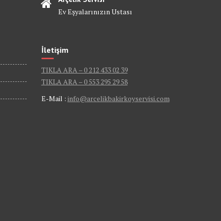
Ev Eşyalarınızın Ustası
İletişim
TIKLA ARA – 0 212 433 02 39
TIKLA ARA – 0 553 295 29 58
E-Mail :
info@arcelikbakirkoyservisi.com