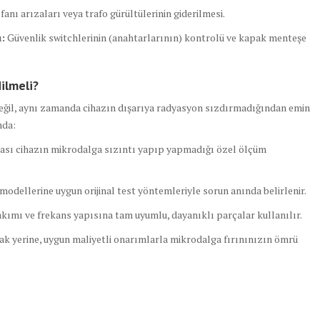
anı arızaları veya trafo gürültülerinin giderilmesi.
:
Güvenlik switchlerinin (anahtarlarının) kontrolü ve kapak menteşe
ilmeli?
değil, aynı zamanda cihazın dışarıya radyasyon sızdırmadığından emin
nda:
sı cihazın mikrodalga sızıntı yapıp yapmadığı özel ölçüm
odellerine uygun orijinal test yöntemleriyle sorun anında belirlenir.
akımı ve frekans yapısına tam uyumlu, dayanıklı parçalar kullanılır.
mak yerine, uygun maliyetli onarımlarla mikrodalga fırınınızın ömrü