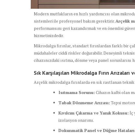
Modern mutfakların en hızlı yardımcısı olan mikroda
sistemleri ile profesyonel bakım gerektirir.
Arçelik m
performansını geri kazandırmak ve en önemlisi güven
hizmetinizdedir.
Mikrodalga fırınlar, standart fırınlardan farklı bir ç
müdahaleler ciddi riskler doğurabilir. Deneyimli tekni
cihazınızdaki ısıtma, dönme veya panel sorunlarını hız
Sık Karşılaşılan Mikrodalga Fırın Arızaları
Arçelik mikrodalga fırınlarda en sık rastlanan tekn
Isıtmama Sorunu:
Cihazın kalbi olan ma
Tabak Dönmeme Arızası:
Tepsi motoru
Kıvılcım Çıkarma ve Yanık Kokusu:
İç 
izolasyon onarımı.
Dokunmatik Panel ve Düğme Hataları