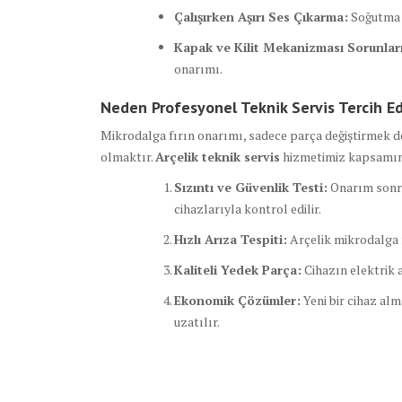
Çalışırken Aşırı Ses Çıkarma:
Soğutma f
Kapak ve Kilit Mekanizması Sorunları
onarımı.
Neden Profesyonel Teknik Servis Tercih Ed
Mikrodalga fırın onarımı, sadece parça değiştirmek 
olmaktır.
Arçelik teknik servis
hizmetimiz kapsamı
Sızıntı ve Güvenlik Testi:
Onarım sonra
cihazlarıyla kontrol edilir.
Hızlı Arıza Tespiti:
Arçelik mikrodalga m
Kaliteli Yedek Parça:
Cihazın elektrik 
Ekonomik Çözümler:
Yeni bir cihaz al
uzatılır.