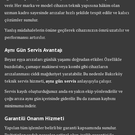
verir. Her marka ve model cihazın teknik yapısına hâkim olan
uzman kadro sayesinde arızalar hızlı şekilde tespit edilir ve kalıcı
çözümler sunulur.
Yanlış müdahalelerin önüne geçilerek cihazınızın ömrü uzatılır ve
performansı artırılır.
Aynı Gün Servis Avantajı
Beyaz eşya arızaları günlük yaşamı doğrudan etkiler. Özellikle
buzdolabı, çamaşır makinesi veya kombi gibi cihazların
arızalanması ciddi mağduriyet yaratabilir. Bu nedenle Bakırköy
teknik servis hizmeti,
aynı gün servis
anlayışıyla çalışır.
Servis kaydı oluşturduğunuz anda en yakın ekip yönlendirilir ve
çoğu arıza aynı gün içerisinde giderilir. Bu da zaman kaybını
minimuma indirir.
Garantili Onarım Hizmeti
Yapılan tüm işlemler belirli bir garanti kapsamında sunulur.
Değiştirilen yedek parçalar orijinal olup, işçilik garantisi ile