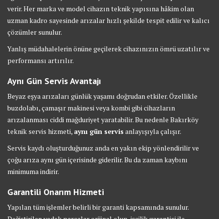
verir. Her marka ve model cihazın teknik yapısına hâkim olan
uzman kadro sayesinde arızalar hızlı şekilde tespit edilir ve kalıcı
çözümler sunulur.
Yanlış müdahalelerin önüne geçilerek cihazınızın ömrü uzatılır ve
performansı artırılır.
Aynı Gün Servis Avantajı
Beyaz eşya arızaları günlük yaşamı doğrudan etkiler. Özellikle
buzdolabı, çamaşır makinesi veya kombi gibi cihazların
arızalanması ciddi mağduriyet yaratabilir. Bu nedenle Bakırköy
teknik servis hizmeti,
aynı gün servis
anlayışıyla çalışır.
Servis kaydı oluşturduğunuz anda en yakın ekip yönlendirilir ve
çoğu arıza aynı gün içerisinde giderilir. Bu da zaman kaybını
minimuma indirir.
Garantili Onarım Hizmeti
Yapılan tüm işlemler belirli bir garanti kapsamında sunulur.
Değiştirilen yedek parçalar orijinal olup, işçilik garantisi ile