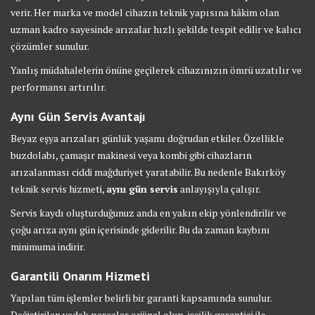
verir. Her marka ve model cihazın teknik yapısına hâkim olan
uzman kadro sayesinde arızalar hızlı şekilde tespit edilir ve kalıcı
çözümler sunulur.
Yanlış müdahalelerin önüne geçilerek cihazınızın ömrü uzatılır ve
performansı artırılır.
Aynı Gün Servis Avantajı
Beyaz eşya arızaları günlük yaşamı doğrudan etkiler. Özellikle
buzdolabı, çamaşır makinesi veya kombi gibi cihazların
arızalanması ciddi mağduriyet yaratabilir. Bu nedenle Bakırköy
teknik servis hizmeti,
aynı gün servis
anlayışıyla çalışır.
Servis kaydı oluşturduğunuz anda en yakın ekip yönlendirilir ve
çoğu arıza aynı gün içerisinde giderilir. Bu da zaman kaybını
minimuma indirir.
Garantili Onarım Hizmeti
Yapılan tüm işlemler belirli bir garanti kapsamında sunulur.
Değiştirilen yedek parçalar orijinal olup, işçilik garantisi ile