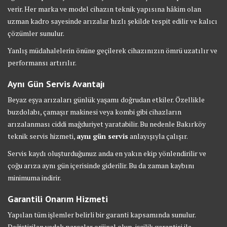
verir. Her marka ve model cihazın teknik yapısına hâkim olan
uzman kadro sayesinde arızalar hızlı şekilde tespit edilir ve kalıcı
çözümler sunulur.
Yanlış müdahalelerin önüne geçilerek cihazınızın ömrü uzatılır ve
performansı artırılır.
Aynı Gün Servis Avantajı
Beyaz eşya arızaları günlük yaşamı doğrudan etkiler. Özellikle
buzdolabı, çamaşır makinesi veya kombi gibi cihazların
arızalanması ciddi mağduriyet yaratabilir. Bu nedenle Bakırköy
teknik servis hizmeti,
aynı gün servis
anlayışıyla çalışır.
Servis kaydı oluşturduğunuz anda en yakın ekip yönlendirilir ve
çoğu arıza aynı gün içerisinde giderilir. Bu da zaman kaybını
minimuma indirir.
Garantili Onarım Hizmeti
Yapılan tüm işlemler belirli bir garanti kapsamında sunulur.
Değiştirilen yedek parçalar orijinal olup, işçilik garantisi ile