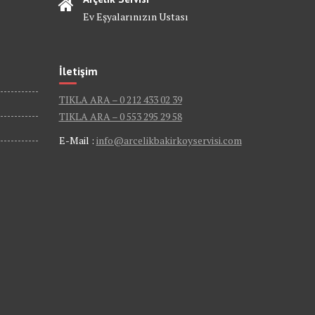
Ev Eşyalarınızın Ustası
İletişim
TIKLA ARA – 0 212 433 02 39
TIKLA ARA – 0 553 295 29 58
E-Mail :
info@arcelikbakirkoyservisi.com