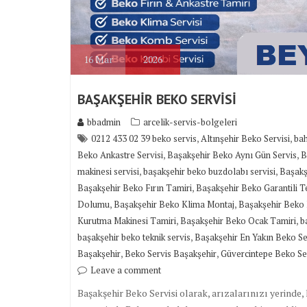
16
Mar
2026
BAŞAKŞEHİR BEKO SERVİSİ
bbadmin
arcelik-servis-bolgeleri
,
,
0212 433 02 39 beko servis
Altınşehir Beko Servisi
bah
,
,
Beko Ankastre Servisi
Başakşehir Beko Aynı Gün Servis
B
,
,
makinesi servisi
başakşehir beko buzdolabı servisi
Başakş
,
Başakşehir Beko Fırın Tamiri
Başakşehir Beko Garantili T
,
,
Dolumu
Başakşehir Beko Klima Montaj
Başakşehir Beko
,
,
Kurutma Makinesi Tamiri
Başakşehir Beko Ocak Tamiri
b
,
başakşehir beko teknik servis
Başakşehir En Yakın Beko Se
,
,
Başakşehir
Beko Servis Başakşehir
Güvercintepe Beko Ser
Leave a comment
Başakşehir Beko Servisi olarak, arızalarınızı yerinde,