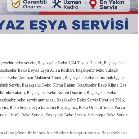
,
,
çeşehir beko servisi
Başakşehir Beko 7/24 Teknik Destek
Başakşehir
,
aşakşehir Beko Beyaz Eşya Arıza Kodları
başakşehir beko bulaşık
,
,
ehir Beko Çamaşır Makinesi Tamiri
Başakşehir Beko Ekonomik İşçilik
,
,
eknik Servis
Başakşehir Beko Klima Bakım
Başakşehir Beko Klima Gaz
,
,
 Kombi Bakımı
Başakşehir Beko Kombi Onarımı
Başakşehir Beko
,
,
aşakşehir beko servis numarası
Başakşehir Beko Servis Ücretleri 2026
,
,
rvisi
Beko beyaz eşya tamircisi Başakşehir.
Beko Orijinal Yedek Parça
,
,
,
visi
İkitelli Beko Servisi
Kayaşehir Beko Servisi
Şahintepe Beko Servisi
 hızlı ve güvenilir bir şekilde çözüme kavuşturuyoruz. Başakşehir ve