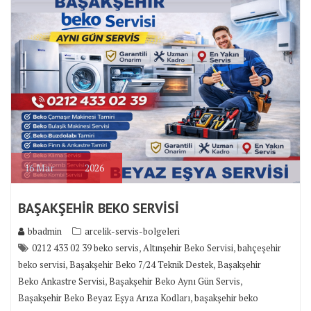
16
Mar
2026
BAŞAKŞEHİR BEKO SERVİSİ
bbadmin
arcelik-servis-bolgeleri
,
,
0212 433 02 39 beko servis
Altınşehir Beko Servisi
bahçeşehir
,
,
beko servisi
Başakşehir Beko 7/24 Teknik Destek
Başakşehir
,
,
Beko Ankastre Servisi
Başakşehir Beko Aynı Gün Servis
,
Başakşehir Beko Beyaz Eşya Arıza Kodları
başakşehir beko