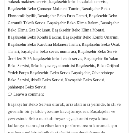
,
,
bulaşık makinesi servisi
başakşehir beko buzdolabı servisi
,
Başakşehir Beko Çamaşır Makinesi Tamiri
Başakşehir Beko
,
,
Ekonomik İşçilik
Başakşehir Beko Fırın Tamiri
Başakşehir Beko
,
,
Garantili Teknik Servis
Başakşehir Beko Klima Bakım
Başakşehir
,
,
Beko Klima Gaz Dolumu
Başakşehir Beko Klima Montaj
,
,
Başakşehir Beko Kombi Bakımı
Başakşehir Beko Kombi Onarımı
,
Başakşehir Beko Kurutma Makinesi Tamiri
Başakşehir Beko Ocak
,
,
Tamiri
başakşehir beko servis numarası
Başakşehir Beko Servis
,
,
Ücretleri 2026
başakşehir beko teknik servis
Başakşehir En Yakın
,
,
Beko Servisi
Beko beyaz eşya tamircisi Başakşehir.
Beko Orijinal
,
,
Yedek Parça Başakşehir
Beko Servis Başakşehir
Güvercintepe
,
,
,
Beko Servisi
İkitelli Beko Servisi
Kayaşehir Beko Servisi
Şahintepe Beko Servisi
Leave a comment
Başakşehir Beko Servisi olarak, arızalarınızı yerinde, hızlı ve
güvenilir bir şekilde çözüme kavuşturuyoruz. Başakşehir ve
çevresinde Beko markalı beyaz eşya, kombi veya klima
kullanıyorsanız, bu cihazların performansını korumak için
profesyonel bir teknik desteğe ihtiyaç duyduğunuzda