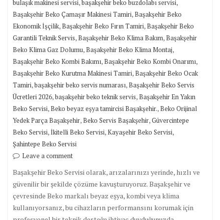
,
,
bulaşık makinesi servisi
başakşehir beko buzdolabı servisi
,
Başakşehir Beko Çamaşır Makinesi Tamiri
Başakşehir Beko
,
,
Ekonomik İşçilik
Başakşehir Beko Fırın Tamiri
Başakşehir Beko
,
,
Garantili Teknik Servis
Başakşehir Beko Klima Bakım
Başakşehir
,
,
Beko Klima Gaz Dolumu
Başakşehir Beko Klima Montaj
,
,
Başakşehir Beko Kombi Bakımı
Başakşehir Beko Kombi Onarımı
,
Başakşehir Beko Kurutma Makinesi Tamiri
Başakşehir Beko Ocak
,
,
Tamiri
başakşehir beko servis numarası
Başakşehir Beko Servis
,
,
Ücretleri 2026
başakşehir beko teknik servis
Başakşehir En Yakın
,
,
Beko Servisi
Beko beyaz eşya tamircisi Başakşehir.
Beko Orijinal
,
,
Yedek Parça Başakşehir
Beko Servis Başakşehir
Güvercintepe
,
,
,
Beko Servisi
İkitelli Beko Servisi
Kayaşehir Beko Servisi
Şahintepe Beko Servisi
Leave a comment
Başakşehir Beko Servisi olarak, arızalarınızı yerinde, hızlı ve
güvenilir bir şekilde çözüme kavuşturuyoruz. Başakşehir ve
çevresinde Beko markalı beyaz eşya, kombi veya klima
kullanıyorsanız, bu cihazların performansını korumak için
profesyonel bir teknik desteğe ihtiyaç duyduğunuzda