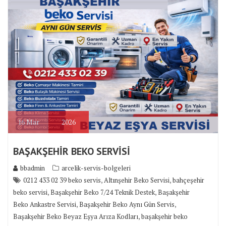
16
Mar
2026
BAŞAKŞEHİR BEKO SERVİSİ
bbadmin
arcelik-servis-bolgeleri
,
,
0212 433 02 39 beko servis
Altınşehir Beko Servisi
bahçeşehir
,
,
beko servisi
Başakşehir Beko 7/24 Teknik Destek
Başakşehir
,
,
Beko Ankastre Servisi
Başakşehir Beko Aynı Gün Servis
,
Başakşehir Beko Beyaz Eşya Arıza Kodları
başakşehir beko