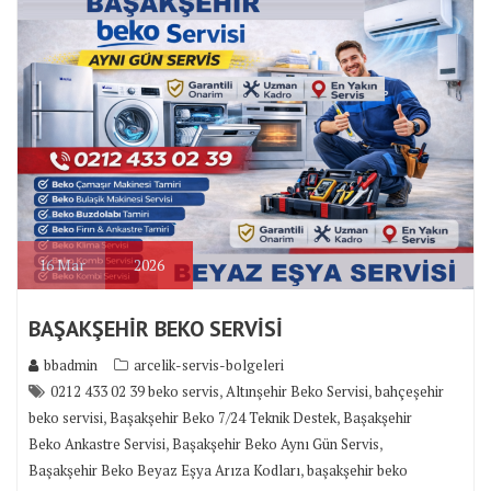
16
Mar
2026
BAŞAKŞEHİR BEKO SERVİSİ
bbadmin
arcelik-servis-bolgeleri
,
,
0212 433 02 39 beko servis
Altınşehir Beko Servisi
bahçeşehir
,
,
beko servisi
Başakşehir Beko 7/24 Teknik Destek
Başakşehir
,
,
Beko Ankastre Servisi
Başakşehir Beko Aynı Gün Servis
,
Başakşehir Beko Beyaz Eşya Arıza Kodları
başakşehir beko