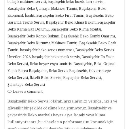
,
,
bulaşık makinesi servisi
başakşehir beko buzdolabı servisi
,
Başakşehir Beko Çamaşır Makinesi Tamiri
Başakşehir Beko
,
,
Ekonomik İşçilik
Başakşehir Beko Fırın Tamiri
Başakşehir Beko
,
,
Garantili Teknik Servis
Başakşehir Beko Klima Bakım
Başakşehir
,
,
Beko Klima Gaz Dolumu
Başakşehir Beko Klima Montaj
,
,
Başakşehir Beko Kombi Bakımı
Başakşehir Beko Kombi Onarımı
,
Başakşehir Beko Kurutma Makinesi Tamiri
Başakşehir Beko Ocak
,
,
Tamiri
başakşehir beko servis numarası
Başakşehir Beko Servis
,
,
Ücretleri 2026
başakşehir beko teknik servis
Başakşehir En Yakın
,
,
Beko Servisi
Beko beyaz eşya tamircisi Başakşehir.
Beko Orijinal
,
,
Yedek Parça Başakşehir
Beko Servis Başakşehir
Güvercintepe
,
,
,
Beko Servisi
İkitelli Beko Servisi
Kayaşehir Beko Servisi
Şahintepe Beko Servisi
Leave a comment
Başakşehir Beko Servisi olarak, arızalarınızı yerinde, hızlı ve
güvenilir bir şekilde çözüme kavuşturuyoruz. Başakşehir ve
çevresinde Beko markalı beyaz eşya, kombi veya klima
kullanıyorsanız, bu cihazların performansını korumak için
profesyonel bir teknik desteğe ihtiyaç duyduğunuzda