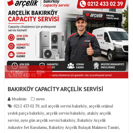
17
May
2026
BAKIRKÖY CAPACİTY ARÇELİK SERVİSİ
bbadmin
news
,
,
0212 433 02 39
acil arçelik servisi bakırköy
arçelik orijinal
,
,
yedek parça bakırköy
arçelik servisi bakırköy
ataköy arçelik
,
,
servisi
aynı gün arçelik servisi bakırköy
Bakırköy Arçelik
,
,
Ankastre Set Kurulumu
Bakırköy Arçelik Bulaşık Makinesi Tamiri