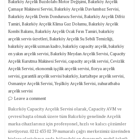
,
Bakırköy Arçelik Buzdolabı Motor Değişimi
Bakırköy Arçelik
,
,
Çamaşır Makinesi Servisi
Bakırköy Arçelik Davlumbaz Servisi
,
Bakırköy Arçelik Derin Dondurucu Servisi
Bakırköy Arçelik Difriz
,
,
Tamiri
Bakırköy Arçelik Klima Gaz Dolumu
Bakırköy Arçelik
,
,
Kombi Bakımı
Bakırköy Arçelik Ocak Fırın Tamiri
bakırköy
,
,
arçelik servis ücretleri
Bakırköy Arçelik Su Sebili Temizliği
,
,
bakırköy arçelik uzman kadro
bakırköy capacity arçelik
bakırköy
,
,
en yakın arçelik servisi
Bakırköy Meydan Arçelik Servisi
Capacity
,
,
Arçelik Kurutma Makinesi Servisi
capacity arçelik servisi
Cevizlik
,
,
Arçelik Servisi
ekonomik işçilik arçelik servisi
florya arçelik
,
,
,
servisi
garantili arçelik servisi bakırköy
kartaltepe arçelik servisi
,
,
Osmaniye Arçelik Servisi
Yeşilköy Arçelik Servisi
zuhuratbaba
arçelik servisi
Leave a comment
Bakırköy Capacity Arçelik Servisi olarak, Capacity AVM ve
çevresi başta olmak üzere tüm Bakırköy genelinde Arçelik
marka cihazlarınız için profesyonel, hızlı ve kalıcı çözümler
üretiyoruz. 0212 433 02 39 numaralı çağrı merkezimiz üzerinden
bizlere ulaştığınız anda, bölgedeki en donanımlı mobil teknik