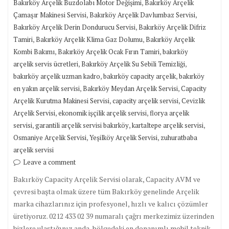
,
Bakırköy Arçelik Buzdolabı Motor Değişimi
Bakırköy Arçelik
,
,
Çamaşır Makinesi Servisi
Bakırköy Arçelik Davlumbaz Servisi
,
Bakırköy Arçelik Derin Dondurucu Servisi
Bakırköy Arçelik Difriz
,
,
Tamiri
Bakırköy Arçelik Klima Gaz Dolumu
Bakırköy Arçelik
,
,
Kombi Bakımı
Bakırköy Arçelik Ocak Fırın Tamiri
bakırköy
,
,
arçelik servis ücretleri
Bakırköy Arçelik Su Sebili Temizliği
,
,
bakırköy arçelik uzman kadro
bakırköy capacity arçelik
bakırköy
,
,
en yakın arçelik servisi
Bakırköy Meydan Arçelik Servisi
Capacity
,
,
Arçelik Kurutma Makinesi Servisi
capacity arçelik servisi
Cevizlik
,
,
Arçelik Servisi
ekonomik işçilik arçelik servisi
florya arçelik
,
,
,
servisi
garantili arçelik servisi bakırköy
kartaltepe arçelik servisi
,
,
Osmaniye Arçelik Servisi
Yeşilköy Arçelik Servisi
zuhuratbaba
arçelik servisi
Leave a comment
Bakırköy Capacity Arçelik Servisi olarak, Capacity AVM ve
çevresi başta olmak üzere tüm Bakırköy genelinde Arçelik
marka cihazlarınız için profesyonel, hızlı ve kalıcı çözümler
üretiyoruz. 0212 433 02 39 numaralı çağrı merkezimiz üzerinden
bizlere ulaştığınız anda, bölgedeki en donanımlı mobil teknik