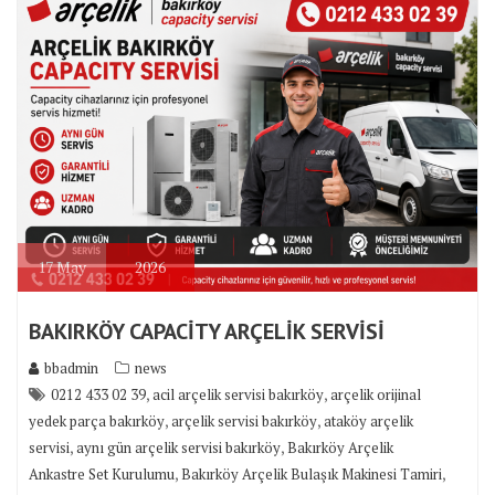
17
May
2026
BAKIRKÖY CAPACİTY ARÇELİK SERVİSİ
bbadmin
news
,
,
0212 433 02 39
acil arçelik servisi bakırköy
arçelik orijinal
,
,
yedek parça bakırköy
arçelik servisi bakırköy
ataköy arçelik
,
,
servisi
aynı gün arçelik servisi bakırköy
Bakırköy Arçelik
,
,
Ankastre Set Kurulumu
Bakırköy Arçelik Bulaşık Makinesi Tamiri