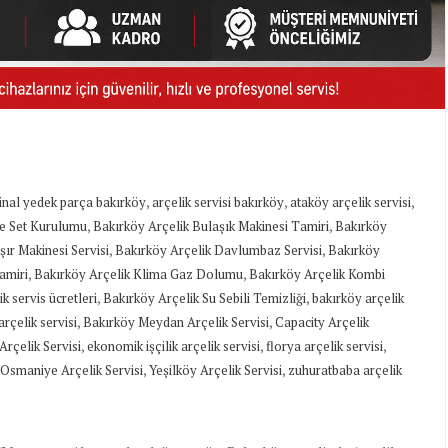
,
,
,
jinal yedek parça bakırköy
arçelik servisi bakırköy
ataköy arçelik servisi
,
,
re Set Kurulumu
Bakırköy Arçelik Bulaşık Makinesi Tamiri
Bakırköy
,
,
ır Makinesi Servisi
Bakırköy Arçelik Davlumbaz Servisi
Bakırköy
,
,
amiri
Bakırköy Arçelik Klima Gaz Dolumu
Bakırköy Arçelik Kombi
,
,
k servis ücretleri
Bakırköy Arçelik Su Sebili Temizliği
bakırköy arçelik
,
,
rçelik servisi
Bakırköy Meydan Arçelik Servisi
Capacity Arçelik
,
,
,
Arçelik Servisi
ekonomik işçilik arçelik servisi
florya arçelik servisi
,
,
Osmaniye Arçelik Servisi
Yeşilköy Arçelik Servisi
zuhuratbaba arçelik