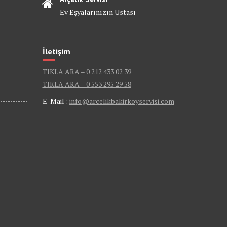
Ev Eşyalarınızın Ustası
İletişim
TIKLA ARA – 0 212 433 02 39
TIKLA ARA – 0 553 295 29 58
E-Mail :
info@arcelikbakirkoyservisi.com