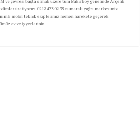
VM ve çevresi başta olmak üzere tüm Bakırköy genelinde Arçelik
çözümler üretiyoruz. 0212 433 02 39 numaralı çağrı merkezimiz
anımlı mobil teknik ekiplerimiz hemen harekete geçerek
ümüz ev ve iş yerlerinin…