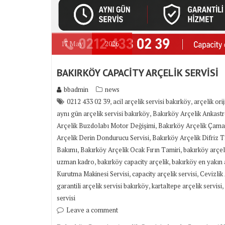
17
May
2026
BAKIRKÖY CAPACİTY ARÇELİK SERVİSİ
bbadmin
news
,
,
0212 433 02 39
acil arçelik servisi bakırköy
arçelik ori
,
aynı gün arçelik servisi bakırköy
Bakırköy Arçelik Ankast
,
Arçelik Buzdolabı Motor Değişimi
Bakırköy Arçelik Çamaş
,
Arçelik Derin Dondurucu Servisi
Bakırköy Arçelik Difriz T
,
,
Bakımı
Bakırköy Arçelik Ocak Fırın Tamiri
bakırköy arçeli
,
,
uzman kadro
bakırköy capacity arçelik
bakırköy en yakın a
,
,
Kurutma Makinesi Servisi
capacity arçelik servisi
Cevizlik 
,
,
garantili arçelik servisi bakırköy
kartaltepe arçelik servisi
servisi
Leave a comment