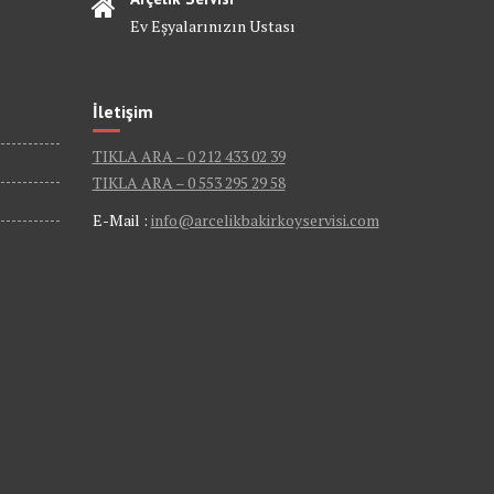
Ev Eşyalarınızın Ustası
İletişim
TIKLA ARA – 0 212 433 02 39
TIKLA ARA – 0 553 295 29 58
E-Mail :
info@arcelikbakirkoyservisi.com