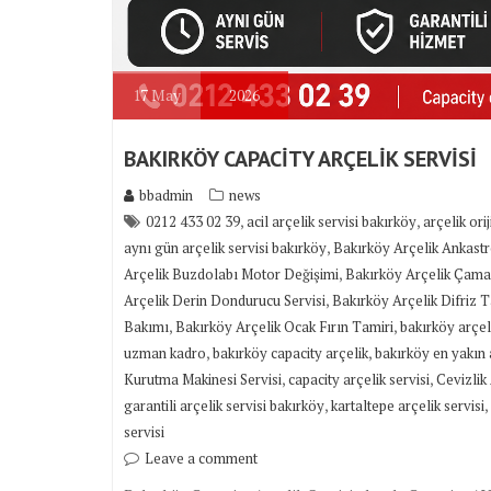
17
May
2026
BAKIRKÖY CAPACİTY ARÇELİK SERVİSİ
bbadmin
news
,
,
0212 433 02 39
acil arçelik servisi bakırköy
arçelik ori
,
aynı gün arçelik servisi bakırköy
Bakırköy Arçelik Ankast
,
Arçelik Buzdolabı Motor Değişimi
Bakırköy Arçelik Çamaş
,
Arçelik Derin Dondurucu Servisi
Bakırköy Arçelik Difriz T
,
,
Bakımı
Bakırköy Arçelik Ocak Fırın Tamiri
bakırköy arçeli
,
,
uzman kadro
bakırköy capacity arçelik
bakırköy en yakın a
,
,
Kurutma Makinesi Servisi
capacity arçelik servisi
Cevizlik 
,
,
garantili arçelik servisi bakırköy
kartaltepe arçelik servisi
servisi
Leave a comment