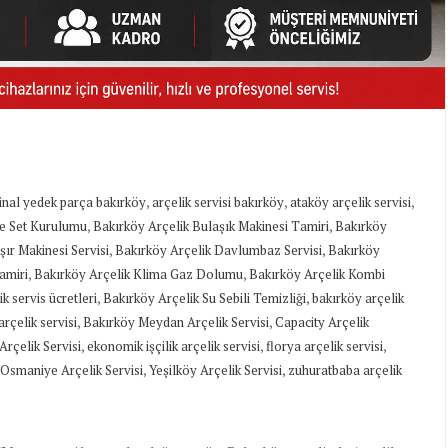
,
,
,
jinal yedek parça bakırköy
arçelik servisi bakırköy
ataköy arçelik servisi
,
,
re Set Kurulumu
Bakırköy Arçelik Bulaşık Makinesi Tamiri
Bakırköy
,
,
ır Makinesi Servisi
Bakırköy Arçelik Davlumbaz Servisi
Bakırköy
,
,
amiri
Bakırköy Arçelik Klima Gaz Dolumu
Bakırköy Arçelik Kombi
,
,
k servis ücretleri
Bakırköy Arçelik Su Sebili Temizliği
bakırköy arçelik
,
,
rçelik servisi
Bakırköy Meydan Arçelik Servisi
Capacity Arçelik
,
,
,
Arçelik Servisi
ekonomik işçilik arçelik servisi
florya arçelik servisi
,
,
Osmaniye Arçelik Servisi
Yeşilköy Arçelik Servisi
zuhuratbaba arçelik