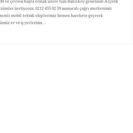
VM ve çevresi başta olmak üzere tüm Bakırköy genelinde Arçelik
çözümler üretiyoruz. 0212 433 02 39 numaralı çağrı merkezimiz
anımlı mobil teknik ekiplerimiz hemen harekete geçerek
ümüz ev ve iş yerlerinin…