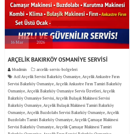
16
Mar
2026
ARÇELİK BAKIRKÖY OSMANİYE SERVİSİ
bbadmin
arcelik-servis-bolgeleri
,
Acil Arçelik Servisi Bakırköy Osmaniye
Arçelik Ankastre Fırın
,
Servisi Bakırköy Osmaniye
Arçelik Ankastre Fırın Tamiri Bakırköy
,
,
Osmaniye
Arçelik Bakırköy Osmaniye Servis Ücretleri
Arçelik
,
Bakırköy Osmaniye Servisi
Arçelik Bulaşık Makinesi Servisi
,
Bakırköy Osmaniye
Arçelik Bulaşık Makinesi Tamiri Bakırköy
,
,
Osmaniye
Arçelik Buzdolabı Servisi Bakırköy Osmaniye
Arçelik
,
Buzdolabı Tamiri Bakırköy Osmaniye
Arçelik Çamaşır Makinesi
,
Servisi Bakırköy Osmaniye
Arçelik Çamaşır Makinesi Tamiri
,
,
Bakırköy Osmaniye
Arçelik Fırın Servisi Bakırköy Osmaniye