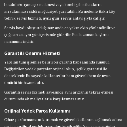
buzdolabı, çamaşır makinesi veya kombi gibi cihazların
arızalanması ciddi mağduriyet yaratabilir. Bu nedenle Bakırköy
teknik servis hizmeti,
aynı gün servis
anlayışıyla çalışır.
Servis kaydı oluşturduğunuz anda en yakın ekip yönlendirilir ve
çoğu arıza aynı gün içerisinde giderilir. Bu da zaman kaybını
minimuma indirir.
Garantili Onarım Hizmeti
Yapılan tüm işlemler belirli bir garanti kapsamında sunulur.
Değiştirilen yedek parçalar orijinal olup, işçilik garantisi ile
desteklenir. Bu sayede kullanıcılar hem güvenli hem de uzun
ömürlü bir hizmet alır.
Garantili servis hizmeti sayesinde aynı arızanın tekrar etmesi
durumunda ek maliyetlerle karşılaşmazsınız.
Orijinal Yedek Parça Kullanımı
Cihaz performansını korumak ve güvenli kullanım sağlamak adına
sadece
orijinal yedek parçalar
tercih edilir. Yan sanayi ürünler