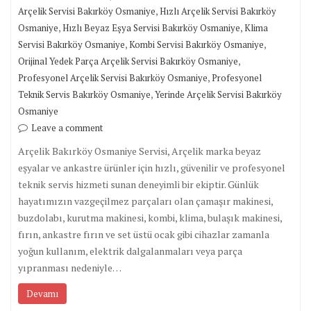
,
Arçelik Servisi Bakırköy Osmaniye
Hızlı Arçelik Servisi Bakırköy
,
,
Osmaniye
Hızlı Beyaz Eşya Servisi Bakırköy Osmaniye
Klima
,
,
Servisi Bakırköy Osmaniye
Kombi Servisi Bakırköy Osmaniye
,
Orijinal Yedek Parça Arçelik Servisi Bakırköy Osmaniye
,
Profesyonel Arçelik Servisi Bakırköy Osmaniye
Profesyonel
,
Teknik Servis Bakırköy Osmaniye
Yerinde Arçelik Servisi Bakırköy
Osmaniye
Leave a comment
Arçelik Bakırköy Osmaniye Servisi, Arçelik marka beyaz
eşyalar ve ankastre ürünler için hızlı, güvenilir ve profesyonel
teknik servis hizmeti sunan deneyimli bir ekiptir. Günlük
hayatımızın vazgeçilmez parçaları olan çamaşır makinesi,
buzdolabı, kurutma makinesi, kombi, klima, bulaşık makinesi,
fırın, ankastre fırın ve set üstü ocak gibi cihazlar zamanla
yoğun kullanım, elektrik dalgalanmaları veya parça
yıpranması nedeniyle…
Devamı