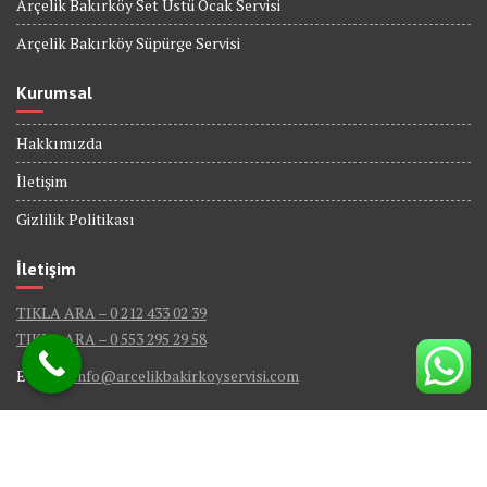
Arçelik Bakırköy Set Üstü Ocak Servisi
Arçelik Bakırköy Süpürge Servisi
Kurumsal
Hakkımızda
İletişim
Gizlilik Politikası
İletişim
TIKLA ARA – 0 212 433 02 39
TIKLA ARA – 0 553 295 29 58
E-Mail :
info@arcelikbakirkoyservisi.com
© Tüm Hakları Saklıdır - ARÇELİK BAKIRKÖY SERVİSİ