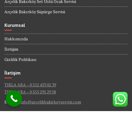
Arçelik Bakırköy Set Üstü Ocak Servisi
Arçelik Bakırköy Süpürge Servisi
Kurumsal
Hakkımızda
İletişim
Gizlilik Politikası
İletişim
TIKLA ARA – 0 212 433 02 39
TIKLA ARA – 0 553 295 29 58
E-Mail :
info@arcelikbakirkoyservisi.com
© Tüm Hakları Saklıdır - ARÇELİK BAKIRKÖY SERVİSİ