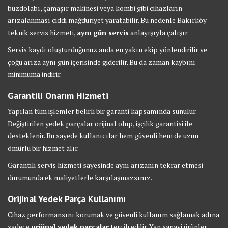
buzdolabı, çamaşır makinesi veya kombi gibi cihazların
arızalanması ciddi mağduriyet yaratabilir. Bu nedenle Bakırköy
teknik servis hizmeti,
aynı gün servis
anlayışıyla çalışır.
Servis kaydı oluşturduğunuz anda en yakın ekip yönlendirilir ve
çoğu arıza aynı gün içerisinde giderilir. Bu da zaman kaybını
minimuma indirir.
Garantili Onarım Hizmeti
Yapılan tüm işlemler belirli bir garanti kapsamında sunulur.
Değiştirilen yedek parçalar orijinal olup, işçilik garantisi ile
desteklenir. Bu sayede kullanıcılar hem güvenli hem de uzun
ömürlü bir hizmet alır.
Garantili servis hizmeti sayesinde aynı arızanın tekrar etmesi
durumunda ek maliyetlerle karşılaşmazsınız.
Orijinal Yedek Parça Kullanımı
Cihaz performansını korumak ve güvenli kullanım sağlamak adına
sadece
orijinal yedek parçalar
tercih edilir. Yan sanayi ürünler