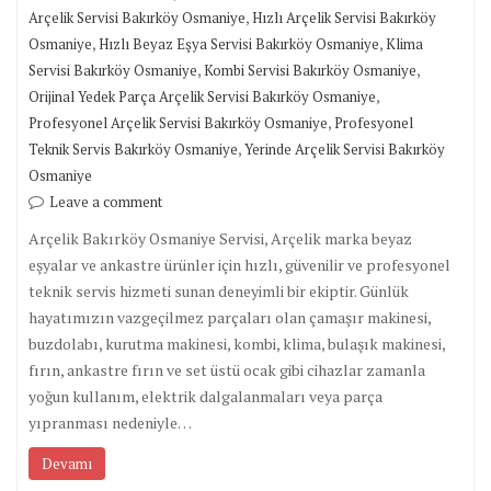
,
Arçelik Servisi Bakırköy Osmaniye
Hızlı Arçelik Servisi Bakırköy
,
,
Osmaniye
Hızlı Beyaz Eşya Servisi Bakırköy Osmaniye
Klima
,
,
Servisi Bakırköy Osmaniye
Kombi Servisi Bakırköy Osmaniye
,
Orijinal Yedek Parça Arçelik Servisi Bakırköy Osmaniye
,
Profesyonel Arçelik Servisi Bakırköy Osmaniye
Profesyonel
,
Teknik Servis Bakırköy Osmaniye
Yerinde Arçelik Servisi Bakırköy
Osmaniye
Leave a comment
Arçelik Bakırköy Osmaniye Servisi, Arçelik marka beyaz
eşyalar ve ankastre ürünler için hızlı, güvenilir ve profesyonel
teknik servis hizmeti sunan deneyimli bir ekiptir. Günlük
hayatımızın vazgeçilmez parçaları olan çamaşır makinesi,
buzdolabı, kurutma makinesi, kombi, klima, bulaşık makinesi,
fırın, ankastre fırın ve set üstü ocak gibi cihazlar zamanla
yoğun kullanım, elektrik dalgalanmaları veya parça
yıpranması nedeniyle…
Devamı