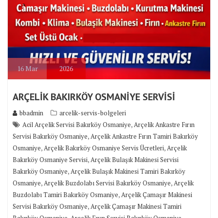
16
Mar
2026
ARÇELİK BAKIRKÖY OSMANİYE SERVİSİ
bbadmin
arcelik-servis-bolgeleri
,
Acil Arçelik Servisi Bakırköy Osmaniye
Arçelik Ankastre Fırın
,
Servisi Bakırköy Osmaniye
Arçelik Ankastre Fırın Tamiri Bakırköy
,
,
Osmaniye
Arçelik Bakırköy Osmaniye Servis Ücretleri
Arçelik
,
Bakırköy Osmaniye Servisi
Arçelik Bulaşık Makinesi Servisi
,
Bakırköy Osmaniye
Arçelik Bulaşık Makinesi Tamiri Bakırköy
,
,
Osmaniye
Arçelik Buzdolabı Servisi Bakırköy Osmaniye
Arçelik
,
Buzdolabı Tamiri Bakırköy Osmaniye
Arçelik Çamaşır Makinesi
,
Servisi Bakırköy Osmaniye
Arçelik Çamaşır Makinesi Tamiri
,
,
Bakırköy Osmaniye
Arçelik Fırın Servisi Bakırköy Osmaniye