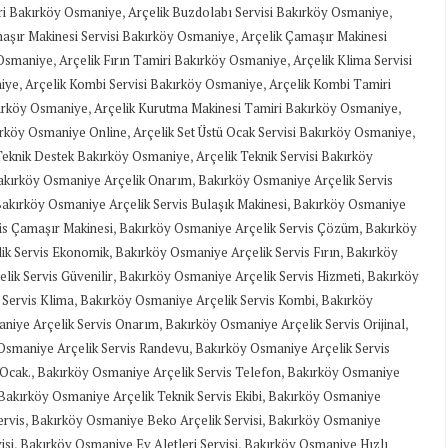
,
,
iri Bakırköy Osmaniye
Arçelik Buzdolabı Servisi Bakırköy Osmaniye
,
aşır Makinesi Servisi Bakırköy Osmaniye
Arçelik Çamaşır Makinesi
,
,
y Osmaniye
Arçelik Fırın Tamiri Bakırköy Osmaniye
Arçelik Klima Servisi
,
,
niye
Arçelik Kombi Servisi Bakırköy Osmaniye
Arçelik Kombi Tamiri
,
,
kırköy Osmaniye
Arçelik Kurutma Makinesi Tamiri Bakırköy Osmaniye
,
,
kırköy Osmaniye Online
Arçelik Set Üstü Ocak Servisi Bakırköy Osmaniye
,
Teknik Destek Bakırköy Osmaniye
Arçelik Teknik Servisi Bakırköy
,
akırköy Osmaniye Arçelik Onarım
Bakırköy Osmaniye Arçelik Servis
,
akırköy Osmaniye Arçelik Servis Bulaşık Makinesi
Bakırköy Osmaniye
,
,
is Çamaşır Makinesi
Bakırköy Osmaniye Arçelik Servis Çözüm
Bakırköy
,
,
ik Servis Ekonomik
Bakırköy Osmaniye Arçelik Servis Fırın
Bakırköy
,
,
ik Servis Güvenilir
Bakırköy Osmaniye Arçelik Servis Hizmeti
Bakırköy
,
,
 Servis Klima
Bakırköy Osmaniye Arçelik Servis Kombi
Bakırköy
,
,
niye Arçelik Servis Onarım
Bakırköy Osmaniye Arçelik Servis Orijinal
,
Osmaniye Arçelik Servis Randevu
Bakırköy Osmaniye Arçelik Servis
,
,
 Ocak.
Bakırköy Osmaniye Arçelik Servis Telefon
Bakırköy Osmaniye
,
Bakırköy Osmaniye Arçelik Teknik Servis Ekibi
Bakırköy Osmaniye
,
,
ervis
Bakırköy Osmaniye Beko Arçelik Servisi
Bakırköy Osmaniye
,
,
isi
Bakırköy Osmaniye Ev Aletleri Servisi
Bakırköy Osmaniye Hızlı