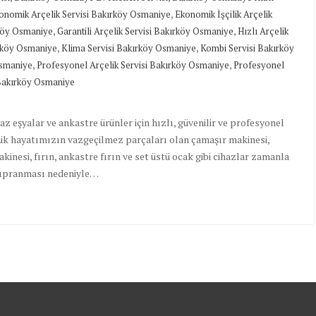
,
onomik Arçelik Servisi Bakırköy Osmaniye
Ekonomik İşçilik Arçelik
,
,
rköy Osmaniye
Garantili Arçelik Servisi Bakırköy Osmaniye
Hızlı Arçelik
,
,
ırköy Osmaniye
Klima Servisi Bakırköy Osmaniye
Kombi Servisi Bakırköy
,
,
Osmaniye
Profesyonel Arçelik Servisi Bakırköy Osmaniye
Profesyonel
 Bakırköy Osmaniye
 eşyalar ve ankastre ürünler için hızlı, güvenilir ve profesyonel
nlük hayatımızın vazgeçilmez parçaları olan çamaşır makinesi,
inesi, fırın, ankastre fırın ve set üstü ocak gibi cihazlar zamanla
 yıpranması nedeniyle…