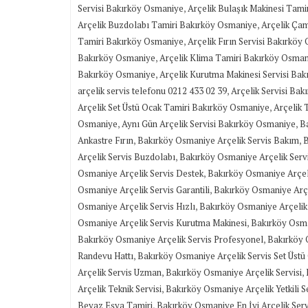
,
Servisi Bakırköy Osmaniye
Arçelik Bulaşık Makinesi Tam
,
Arçelik Buzdolabı Tamiri Bakırköy Osmaniye
Arçelik Çam
,
Tamiri Bakırköy Osmaniye
Arçelik Fırın Servisi Bakırkö
,
Bakırköy Osmaniye
Arçelik Klima Tamiri Bakırköy Osma
,
Bakırköy Osmaniye
Arçelik Kurutma Makinesi Servisi Ba
,
arçelik servis telefonu 0212 433 02 39
Arçelik Servisi Ba
,
Arçelik Set Üstü Ocak Tamiri Bakırköy Osmaniye
Arçelik 
,
,
Osmaniye
Aynı Gün Arçelik Servisi Bakırköy Osmaniye
B
,
,
Ankastre Fırın
Bakırköy Osmaniye Arçelik Servis Bakım
B
,
Arçelik Servis Buzdolabı
Bakırköy Osmaniye Arçelik Serv
,
Osmaniye Arçelik Servis Destek
Bakırköy Osmaniye Arçel
,
Osmaniye Arçelik Servis Garantili
Bakırköy Osmaniye Arçel
,
Osmaniye Arçelik Servis Hızlı
Bakırköy Osmaniye Arçelik
,
Osmaniye Arçelik Servis Kurutma Makinesi
Bakırköy Osma
,
Bakırköy Osmaniye Arçelik Servis Profesyonel
Bakırköy 
,
Randevu Hattı
Bakırköy Osmaniye Arçelik Servis Set Üstü
,
,
Arçelik Servis Uzman
Bakırköy Osmaniye Arçelik Servisi
,
Arçelik Teknik Servisi
Bakırköy Osmaniye Arçelik Yetkili S
,
Beyaz Eşya Tamiri
Bakırköy Osmaniye En İyi Arçelik Serv