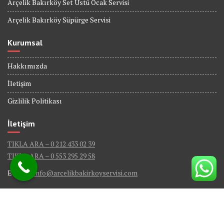
Arçelik Bakırköy Set Üstü Ocak Servisi
Arçelik Bakırköy Süpürge Servisi
Kurumsal
Hakkımızda
İletişim
Gizlilik Politikası
İletişim
TIKLA ARA – 0 212 433 02 39
TIKLA ARA – 0 553 295 29 58
E-Mail :
info@arcelikbakirkoyservisi.com
© Tüm Hakları Saklıdır - ARÇELİK BAKIRKÖY SERVİSİ