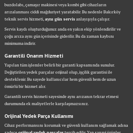
buzdolabı, çamaşır makinesi veya kombi gibi cihazların
arızalanması ciddi mağduriyet yaratabilir. Bu nedenle Bakırköy
teknik servis hizmeti,
aynı gün servis
anlayışıyla çalışır.
Servis kaydı oluşturduğunuz anda en yakın ekip yönlendirilir ve
çoğu arıza aynı gün içerisinde giderilir. Bu da zaman kaybını
minimuma indirir.
Garantili Onarım Hizmeti
Yapılan tüm işlemler belirli bir garanti kapsamında sunulur.
Değiştirilen yedek parçalar orijinal olup, işçilik garantisi ile
desteklenir. Bu sayede kullanıcılar hem güvenli hem de uzun
ömürlü bir hizmet alır.
Garantili servis hizmeti sayesinde aynı arızanın tekrar etmesi
durumunda ek maliyetlerle karşılaşmazsınız.
Orijinal Yedek Parça Kullanımı
Cihaz performansını korumak ve güvenli kullanım sağlamak adına
sadece
orijinal yedek parçalar
tercih edilir. Yan sanayi ürünler