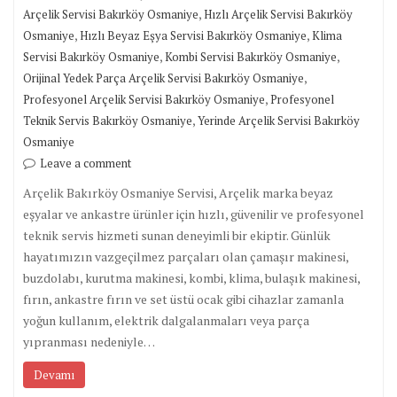
,
Arçelik Servisi Bakırköy Osmaniye
Hızlı Arçelik Servisi Bakırköy
,
,
Osmaniye
Hızlı Beyaz Eşya Servisi Bakırköy Osmaniye
Klima
,
,
Servisi Bakırköy Osmaniye
Kombi Servisi Bakırköy Osmaniye
,
Orijinal Yedek Parça Arçelik Servisi Bakırköy Osmaniye
,
Profesyonel Arçelik Servisi Bakırköy Osmaniye
Profesyonel
,
Teknik Servis Bakırköy Osmaniye
Yerinde Arçelik Servisi Bakırköy
Osmaniye
Leave a comment
Arçelik Bakırköy Osmaniye Servisi, Arçelik marka beyaz
eşyalar ve ankastre ürünler için hızlı, güvenilir ve profesyonel
teknik servis hizmeti sunan deneyimli bir ekiptir. Günlük
hayatımızın vazgeçilmez parçaları olan çamaşır makinesi,
buzdolabı, kurutma makinesi, kombi, klima, bulaşık makinesi,
fırın, ankastre fırın ve set üstü ocak gibi cihazlar zamanla
yoğun kullanım, elektrik dalgalanmaları veya parça
yıpranması nedeniyle…
Devamı