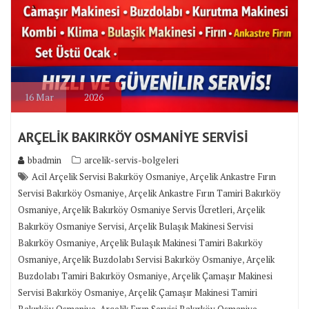
16
Mar
2026
ARÇELİK BAKIRKÖY OSMANİYE SERVİSİ
bbadmin
arcelik-servis-bolgeleri
,
Acil Arçelik Servisi Bakırköy Osmaniye
Arçelik Ankastre Fırın
,
Servisi Bakırköy Osmaniye
Arçelik Ankastre Fırın Tamiri Bakırköy
,
,
Osmaniye
Arçelik Bakırköy Osmaniye Servis Ücretleri
Arçelik
,
Bakırköy Osmaniye Servisi
Arçelik Bulaşık Makinesi Servisi
,
Bakırköy Osmaniye
Arçelik Bulaşık Makinesi Tamiri Bakırköy
,
,
Osmaniye
Arçelik Buzdolabı Servisi Bakırköy Osmaniye
Arçelik
,
Buzdolabı Tamiri Bakırköy Osmaniye
Arçelik Çamaşır Makinesi
,
Servisi Bakırköy Osmaniye
Arçelik Çamaşır Makinesi Tamiri
,
,
Bakırköy Osmaniye
Arçelik Fırın Servisi Bakırköy Osmaniye