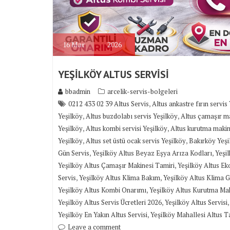
16
Mar
2026
YEŞİLKÖY ALTUS SERVİSİ
bbadmin
arcelik-servis-bolgeleri
,
0212 433 02 39 Altus Servis
Altus ankastre fırın servis
,
,
Yeşilköy
Altus buzdolabı servis Yeşilköy
Altus çamaşır ma
,
,
Yeşilköy
Altus kombi servisi Yeşilköy
Altus kurutma makin
,
,
Yeşilköy
Altus set üstü ocak servis Yeşilköy
Bakırköy Yeşil
,
,
Gün Servis
Yeşilköy Altus Beyaz Eşya Arıza Kodları
Yeşil
,
Yeşilköy Altus Çamaşır Makinesi Tamiri
Yeşilköy Altus Ek
,
,
Servis
Yeşilköy Altus Klima Bakım
Yeşilköy Altus Klima
,
Yeşilköy Altus Kombi Onarımı
Yeşilköy Altus Kurutma Mak
,
Yeşilköy Altus Servis Ücretleri 2026
Yeşilköy Altus Servisi
,
Yeşilköy En Yakın Altus Servisi
Yeşilköy Mahallesi Altus T
Leave a comment