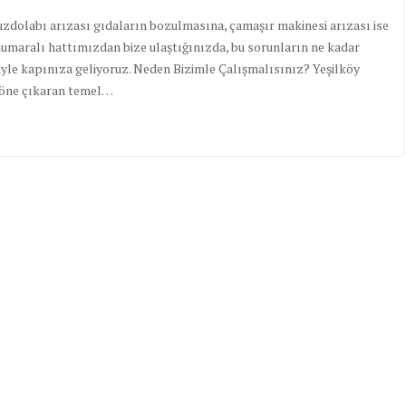
 buzdolabı arızası gıdaların bozulmasına, çamaşır makinesi arızası ise
numaralı hattımızdan bize ulaştığınızda, bu sorunların ne kadar
tisiyle kapınıza geliyoruz. Neden Bizimle Çalışmalısınız? Yeşilköy
i öne çıkaran temel…