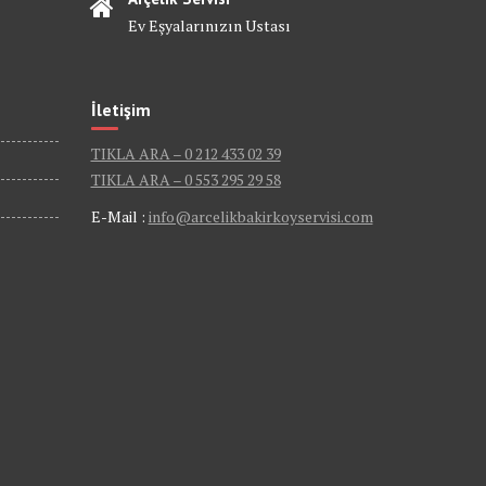
Ev Eşyalarınızın Ustası
İletişim
TIKLA ARA – 0 212 433 02 39
TIKLA ARA – 0 553 295 29 58
E-Mail :
info@arcelikbakirkoyservisi.com