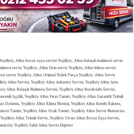
,
,
 Yeşilköy
Altus beyaz eşya servisi Yeşilköy
Altus bulaşık makinesi servis
,
,
kinesi servis Yeşilköy
Altus fırın servis Yeşilköy
Altus klima servisi
,
,
esi servis Yeşilköy
Altus Orijinal Yedek Parça Yeşilköy
Altus Servis
,
,
köy Altus Servisi
Yeşilköy Altus Ankastre Servisi
Yeşilköy Altus Aynı
,
,
köy Altus Bulaşık Makinesi Servisi
Yeşilköy Altus Buzdolabı Servisi
,
,
onomik İşçilik
Yeşilköy Altus Fırın Tamiri
Yeşilköy Altus Garantili Teknik
,
,
,
 Gaz Dolumu
Yeşilköy Altus Klima Montaj
Yeşilköy Altus Kombi Bakımı
,
,
,
inesi Tamiri
Yeşilköy Altus Ocak Tamiri
Yeşilköy Altus Servis Numarası
,
,
,
Yeşilköy Altus Teknik Servis
Yeşilköy Civarı Altus Beyaz Eşya Servisi
,
amircisi
Yeşilköy Sahil Altus Servis Ekipleri