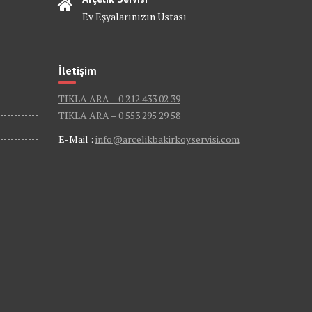
Ev Eşyalarınızın Ustası
İletişim
TIKLA ARA – 0 212 433 02 39
TIKLA ARA – 0 553 295 29 58
E-Mail :
info@arcelikbakirkoyservisi.com