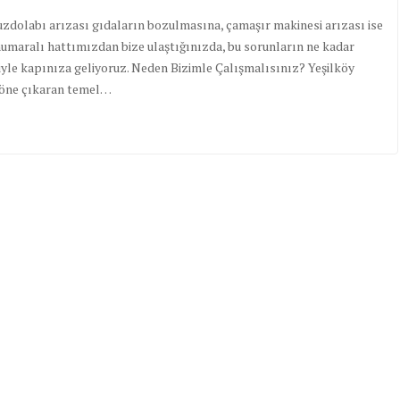
 buzdolabı arızası gıdaların bozulmasına, çamaşır makinesi arızası ise
numaralı hattımızdan bize ulaştığınızda, bu sorunların ne kadar
tisiyle kapınıza geliyoruz. Neden Bizimle Çalışmalısınız? Yeşilköy
i öne çıkaran temel…