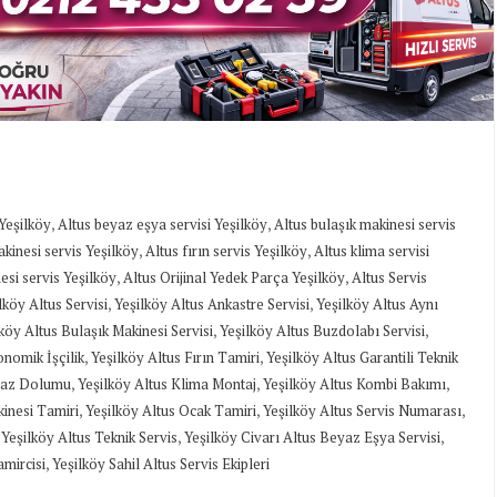
,
,
 Yeşilköy
Altus beyaz eşya servisi Yeşilköy
Altus bulaşık makinesi servis
,
,
kinesi servis Yeşilköy
Altus fırın servis Yeşilköy
Altus klima servisi
,
,
esi servis Yeşilköy
Altus Orijinal Yedek Parça Yeşilköy
Altus Servis
,
,
köy Altus Servisi
Yeşilköy Altus Ankastre Servisi
Yeşilköy Altus Aynı
,
,
köy Altus Bulaşık Makinesi Servisi
Yeşilköy Altus Buzdolabı Servisi
,
,
onomik İşçilik
Yeşilköy Altus Fırın Tamiri
Yeşilköy Altus Garantili Teknik
,
,
,
 Gaz Dolumu
Yeşilköy Altus Klima Montaj
Yeşilköy Altus Kombi Bakımı
,
,
,
inesi Tamiri
Yeşilköy Altus Ocak Tamiri
Yeşilköy Altus Servis Numarası
,
,
,
Yeşilköy Altus Teknik Servis
Yeşilköy Civarı Altus Beyaz Eşya Servisi
,
amircisi
Yeşilköy Sahil Altus Servis Ekipleri