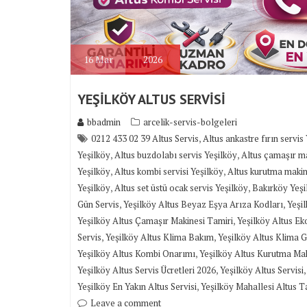
16
Mar
2026
YEŞİLKÖY ALTUS SERVİSİ
bbadmin
arcelik-servis-bolgeleri
,
0212 433 02 39 Altus Servis
Altus ankastre fırın servis
,
,
Yeşilköy
Altus buzdolabı servis Yeşilköy
Altus çamaşır ma
,
,
Yeşilköy
Altus kombi servisi Yeşilköy
Altus kurutma makin
,
,
Yeşilköy
Altus set üstü ocak servis Yeşilköy
Bakırköy Yeşil
,
,
Gün Servis
Yeşilköy Altus Beyaz Eşya Arıza Kodları
Yeşil
,
Yeşilköy Altus Çamaşır Makinesi Tamiri
Yeşilköy Altus Ek
,
,
Servis
Yeşilköy Altus Klima Bakım
Yeşilköy Altus Klima
,
Yeşilköy Altus Kombi Onarımı
Yeşilköy Altus Kurutma Mak
,
Yeşilköy Altus Servis Ücretleri 2026
Yeşilköy Altus Servisi
,
Yeşilköy En Yakın Altus Servisi
Yeşilköy Mahallesi Altus T
Leave a comment