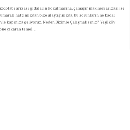
 buzdolabı arızası gıdaların bozulmasına, çamaşır makinesi arızası ise
numaralı hattımızdan bize ulaştığınızda, bu sorunların ne kadar
tisiyle kapınıza geliyoruz. Neden Bizimle Çalışmalısınız? Yeşilköy
i öne çıkaran temel…