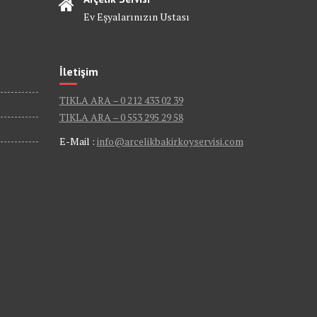
Ev Eşyalarınızın Ustası
İletişim
TIKLA ARA – 0 212 433 02 39
TIKLA ARA – 0 553 295 29 58
E-Mail :
info@arcelikbakirkoyservisi.com