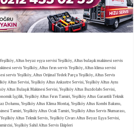
,
,
 Yeşilköy
Altus beyaz eşya servisi Yeşilköy
Altus bulaşık makinesi servis
,
,
kinesi servis Yeşilköy
Altus fırın servis Yeşilköy
Altus klima servisi
,
,
esi servis Yeşilköy
Altus Orijinal Yedek Parça Yeşilköy
Altus Servis
,
,
köy Altus Servisi
Yeşilköy Altus Ankastre Servisi
Yeşilköy Altus Aynı
,
,
köy Altus Bulaşık Makinesi Servisi
Yeşilköy Altus Buzdolabı Servisi
,
,
onomik İşçilik
Yeşilköy Altus Fırın Tamiri
Yeşilköy Altus Garantili Teknik
,
,
,
 Gaz Dolumu
Yeşilköy Altus Klima Montaj
Yeşilköy Altus Kombi Bakımı
,
,
,
inesi Tamiri
Yeşilköy Altus Ocak Tamiri
Yeşilköy Altus Servis Numarası
,
,
,
Yeşilköy Altus Teknik Servis
Yeşilköy Civarı Altus Beyaz Eşya Servisi
,
amircisi
Yeşilköy Sahil Altus Servis Ekipleri