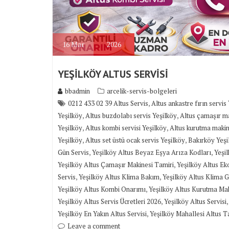
16
Mar
2026
YEŞİLKÖY ALTUS SERVİSİ
bbadmin
arcelik-servis-bolgeleri
,
0212 433 02 39 Altus Servis
Altus ankastre fırın servis
,
,
Yeşilköy
Altus buzdolabı servis Yeşilköy
Altus çamaşır ma
,
,
Yeşilköy
Altus kombi servisi Yeşilköy
Altus kurutma makin
,
,
Yeşilköy
Altus set üstü ocak servis Yeşilköy
Bakırköy Yeşil
,
,
Gün Servis
Yeşilköy Altus Beyaz Eşya Arıza Kodları
Yeşil
,
Yeşilköy Altus Çamaşır Makinesi Tamiri
Yeşilköy Altus Ek
,
,
Servis
Yeşilköy Altus Klima Bakım
Yeşilköy Altus Klima
,
Yeşilköy Altus Kombi Onarımı
Yeşilköy Altus Kurutma Mak
,
Yeşilköy Altus Servis Ücretleri 2026
Yeşilköy Altus Servisi
,
Yeşilköy En Yakın Altus Servisi
Yeşilköy Mahallesi Altus T
Leave a comment