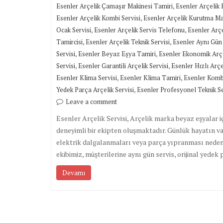
,
Esenler Arçelik Çamaşır Makinesi Tamiri
Esenler Arçelik F
,
Esenler Arçelik Kombi Servisi
Esenler Arçelik Kurutma Mak
,
,
Ocak Servisi
Esenler Arçelik Servis Telefonu
Esenler Arçe
,
,
Tamircisi
Esenler Arçelik Teknik Servisi
Esenler Aynı Gün 
,
,
Servisi
Esenler Beyaz Eşya Tamiri
Esenler Ekonomik Arçe
,
,
Servisi
Esenler Garantili Arçelik Servisi
Esenler Hızlı Arçe
,
,
Esenler Klima Servisi
Esenler Klima Tamiri
Esenler Komb
,
Yedek Parça Arçelik Servisi
Esenler Profesyonel Teknik S
Leave a comment
Esenler Arçelik Servisi, Arçelik marka beyaz eşyalar i
deneyimli bir ekipten oluşmaktadır. Günlük hayatın v
elektrik dalgalanmaları veya parça yıpranması nedeniy
ekibimiz, müşterilerine aynı gün servis, orijinal yede
Devamı