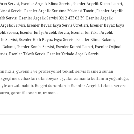
,
,
,
ırın Servisi
Esenler Arçelik Klima Servisi
Esenler Arçelik Klima Tamiri
,
,
inesi Servisi
Esenler Arçelik Kurutma Makinesi Tamiri
Esenler Arçelik
,
,
lik Servisi
Esenler Arçelik Servisi 0212 433 02 39
Esenler Arçelik
,
,
Arçelik Servisi
Esenler Beyaz Eşya Servis Ücretleri
Esenler Beyaz Eşya
,
,
lik Servisi
Esenler En İyi Arçelik Servisi
Esenler En Yakın Arçelik
,
,
,
lik Servisi
Esenler Hızlı Beyaz Eşya Servisi
Esenler Klima Bakımı
,
,
,
i Bakımı
Esenler Kombi Servisi
Esenler Kombi Tamiri
Esenler Orijinal
,
,
ervis
Esenler Teknik Servis
Esenler Yerinde Arçelik Servisi
çin hızlı, güvenilir ve profesyonel teknik servis hizmeti sunan
azgeçilmez cihazları olan beyaz eşyalar zamanla kullanım yoğunluğu,
le arızalanabilir. Bu gibi durumlarda Esenler Arçelik teknik servisi
k parça, garantili onarım, uzman…