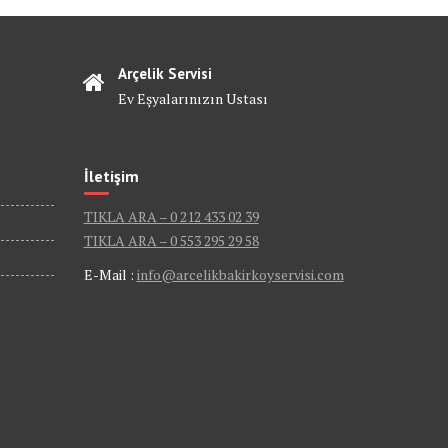
Arçelik Servisi
Ev Eşyalarınızın Ustası
İletişim
TIKLA ARA – 0 212 433 02 39
TIKLA ARA – 0 553 295 29 58
E-Mail :
info@arcelikbakirkoyservisi.com