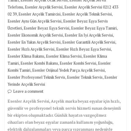
,
,
Telefonu
Esenler Arçelik Servisi
Esenler Arçelik Servisi 0212 433
,
,
,
02 39
Esenler Arçelik Tamircisi
Esenler Arçelik Teknik Servisi
,
Esenler Aynı Gün Arçelik Servisi
Esenler Beyaz Eşya Servis
,
,
,
Ücretleri
Esenler Beyaz Eşya Servisi
Esenler Beyaz Eşya Tamiri
,
,
Esenler Ekonomik Arçelik Servisi
Esenler En İyi Arçelik Servisi
,
,
Esenler En Yakın Arçelik Servisi
Esenler Garantili Arçelik Servisi
,
,
Esenler Hızlı Arçelik Servisi
Esenler Hızlı Beyaz Eşya Servisi
,
,
Esenler Klima Bakımı
Esenler Klima Servisi
Esenler Klima
,
,
,
Tamiri
Esenler Kombi Bakımı
Esenler Kombi Servisi
Esenler
,
,
Kombi Tamiri
Esenler Orijinal Yedek Parça Arçelik Servisi
,
,
Esenler Profesyonel Teknik Servis
Esenler Teknik Servis
Esenler
Yerinde Arçelik Servisi
Leave a comment
Esenler Arçelik Servisi, Arçelik marka beyaz eşyalar için hızlı,
güvenilir ve profesyonel teknik servis hizmeti sunan deneyimli
bir ekipten oluşmaktadır. Günlük hayatın vazgeçilmez
cihazları olan beyaz eşyalar zamanla kullanım yoğunluğu,
elektrik dalgalanmaları veya parça yıpranması nedeniyle