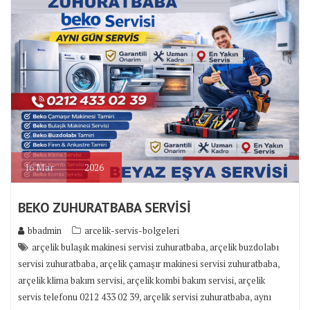
16
Mar
2026
BEKO ZUHURATBABA SERVİSİ
bbadmin
arcelik-servis-bolgeleri
,
arçelik bulaşık makinesi servisi zuhuratbaba
arçelik buzdolabı
,
,
servisi zuhuratbaba
arçelik çamaşır makinesi servisi zuhuratbaba
,
,
arçelik klima bakım servisi
arçelik kombi bakım servisi
arçelik
,
,
servis telefonu 0212 433 02 39
arçelik servisi zuhuratbaba
aynı