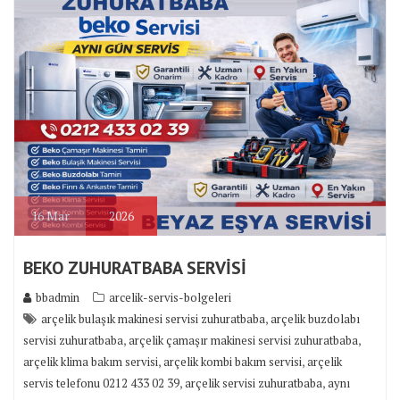
16
Mar
2026
BEKO ZUHURATBABA SERVİSİ
bbadmin
arcelik-servis-bolgeleri
,
arçelik bulaşık makinesi servisi zuhuratbaba
arçelik buzdolabı
,
,
servisi zuhuratbaba
arçelik çamaşır makinesi servisi zuhuratbaba
,
,
arçelik klima bakım servisi
arçelik kombi bakım servisi
arçelik
,
,
servis telefonu 0212 433 02 39
arçelik servisi zuhuratbaba
aynı