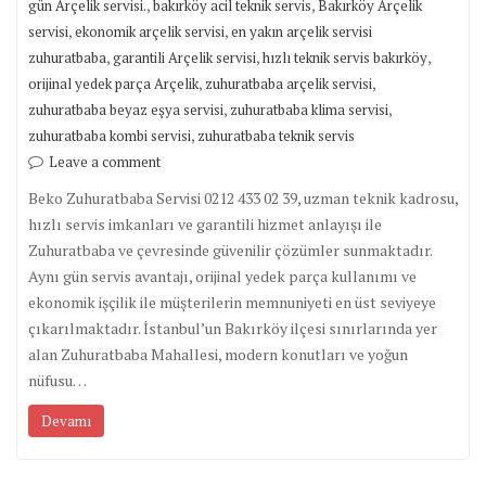
,
,
gün Arçelik servisi.
bakırköy acil teknik servis
Bakırköy Arçelik
,
,
servisi
ekonomik arçelik servisi
en yakın arçelik servisi
,
,
,
zuhuratbaba
garantili Arçelik servisi
hızlı teknik servis bakırköy
,
,
orijinal yedek parça Arçelik
zuhuratbaba arçelik servisi
,
,
zuhuratbaba beyaz eşya servisi
zuhuratbaba klima servisi
,
zuhuratbaba kombi servisi
zuhuratbaba teknik servis
Leave a comment
Beko Zuhuratbaba Servisi 0212 433 02 39, uzman teknik kadrosu,
hızlı servis imkanları ve garantili hizmet anlayışı ile
Zuhuratbaba ve çevresinde güvenilir çözümler sunmaktadır.
Aynı gün servis avantajı, orijinal yedek parça kullanımı ve
ekonomik işçilik ile müşterilerin memnuniyeti en üst seviyeye
çıkarılmaktadır. İstanbul’un Bakırköy ilçesi sınırlarında yer
alan Zuhuratbaba Mahallesi, modern konutları ve yoğun
nüfusu…
Devamı