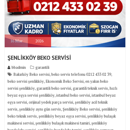
16
Mar
2026
ŞENLİKKÖY BEKO SERVİSİ
bbadmin
garantili
,
,
Bakırköy Beko servisi
beko servis telefonu 0212 433 02 39
,
,
beko servisi şenlikköy
Ekonomik Beko Servisi
en yakın beko
,
,
,
servisi şenlikköy
garantili beko servisi
garantili teknik servis
hızlı
,
,
beyaz eşya servisi şenlikköy
istanbul beko servisi
istanbul beyaz
,
,
eşya servisi
orijinal yedek parça servisi
şenlikköy acil teknik
,
,
,
servis
şenlikköy aynı gün servis
Şenlikköy Beko servisi
şenlikköy
,
,
beko teknik servis
şenlikköy beyaz eşya servisi
şenlikköy bulaşık
,
,
makinesi servisi
şenlikköy bulaşık makinesi tamiri
şenlikköy
,
,
buzdolabı servisi
şenlikköy buzdolabı tamiri
şenlikköy çamaşır