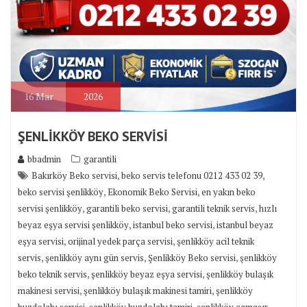
16
Mar
2026
ŞENLİKKÖY BEKO SERVİSİ
bbadmin
garantili
,
,
Bakırköy Beko servisi
beko servis telefonu 0212 433 02 39
,
,
beko servisi şenlikköy
Ekonomik Beko Servisi
en yakın beko
,
,
,
servisi şenlikköy
garantili beko servisi
garantili teknik servis
hızlı
,
,
beyaz eşya servisi şenlikköy
istanbul beko servisi
istanbul beyaz
,
,
eşya servisi
orijinal yedek parça servisi
şenlikköy acil teknik
,
,
,
servis
şenlikköy aynı gün servis
Şenlikköy Beko servisi
şenlikköy
,
,
beko teknik servis
şenlikköy beyaz eşya servisi
şenlikköy bulaşık
,
,
makinesi servisi
şenlikköy bulaşık makinesi tamiri
şenlikköy
,
,
buzdolabı servisi
şenlikköy buzdolabı tamiri
şenlikköy çamaşır