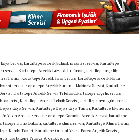
,
,
 Eşya Servisi
kartaltepe arçelik bulaşık makinesi servisi
Kartaltepe
,
,
bı servisi
Kartaltepe Arçelik Buzdolabı Tamiri
kartaltepe arçelik
,
,
nesi Tamiri
Kartaltepe Arçelik Fırın Servisi
kartaltepe arçelik klima
,
,
 kombi servisi
Kartaltepe Arçelik Kurutma Makinesi Servisi
Kartaltepe
,
,
,
Servisi
Kartaltepe Arçelik Servis Telefonu
kartaltepe arçelik servisi
,
,
k tamircisi
Kartaltepe Arçelik Teknik Servisi
kartaltepe aynı gün arçelik
,
,
 Beyaz Eşya Servisi
Kartaltepe Beyaz Eşya Tamiri
Kartaltepe Ekonomik
,
,
 En Yakın Arçelik Servisi
Kartaltepe Garantili Arçelik Servisi
kartaltepe
,
,
,
artaltepe Klima Bakımı
kartaltepe klima servisi
Kartaltepe Klima Tamiri
,
,
ltepe Kombi Tamiri
Kartaltepe Orijinal Yedek Parça Arçelik Servisi
,
ervis
Kartaltepe Yerinde Arçelik Servisi