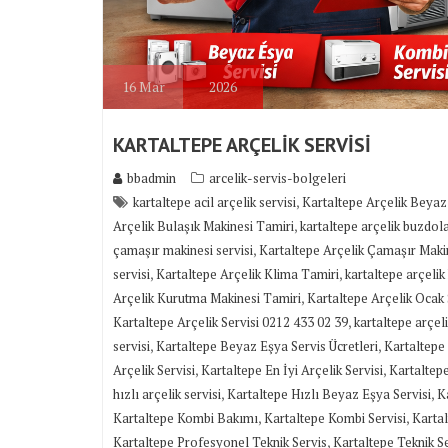
16
Mar
2026
KARTALTEPE ARÇELİK SERVİSİ
bbadmin
arcelik-servis-bolgeleri
,
kartaltepe acil arçelik servisi
Kartaltepe Arçelik Beyaz
,
Arçelik Bulaşık Makinesi Tamiri
kartaltepe arçelik buzdola
,
çamaşır makinesi servisi
Kartaltepe Arçelik Çamaşır Maki
,
,
servisi
Kartaltepe Arçelik Klima Tamiri
kartaltepe arçelik
,
Arçelik Kurutma Makinesi Tamiri
Kartaltepe Arçelik Ocak 
,
Kartaltepe Arçelik Servisi 0212 433 02 39
kartaltepe arçeli
,
,
servisi
Kartaltepe Beyaz Eşya Servis Ücretleri
Kartaltepe
,
,
Arçelik Servisi
Kartaltepe En İyi Arçelik Servisi
Kartaltepe
,
,
hızlı arçelik servisi
Kartaltepe Hızlı Beyaz Eşya Servisi
K
,
,
Kartaltepe Kombi Bakımı
Kartaltepe Kombi Servisi
Karta
,
Kartaltepe Profesyonel Teknik Servis
Kartaltepe Teknik S