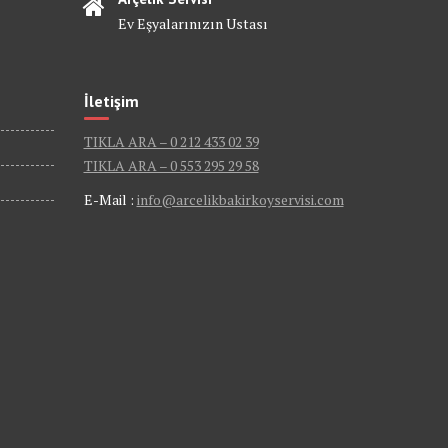
Ev Eşyalarınızın Ustası
İletişim
TIKLA ARA – 0 212 433 02 39
TIKLA ARA – 0 553 295 29 58
E-Mail :
info@arcelikbakirkoyservisi.com