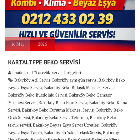
16
Mar
2026
KARTALTEPE BEKO SERVİSİ
bbadmin
arcelik-servis-bolgeleri
,
,
Bakırköy Acil Servis
Bakırköy aynı gün servis
Bakırköy Beko
,
,
Beyaz Eşya Servisi
Bakırköy Beko Bulaşık Makinesi Servisi
,
Bakırköy Beko Buzdolabı Servisi
Bakırköy Beko Çamaşır
,
,
Makinesi Servisi
Bakırköy Beko Fırın Servisi
Bakırköy Beko Klima
,
,
Servisi
Bakırköy Beko Kurutma Makinesi Servisi
Bakırköy Beko
,
,
Ocak Servisi
Bakırköy Beko Servis Telefonu
Bakırköy Beko
,
,
teknik servisi
Bakırköy Beyaz Eşya Servis Ücretleri
Bakırköy
,
,
Beyaz Eşya Tamiri
Bakırköy En Yakın Teknik Servis
Bakırköy
,
,
Hızlı Servis
Bakırköy Kartaltepe Beko Servisi
Bakırköy Klima