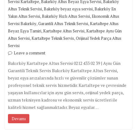
,
,
Servisi Kartaltepe
Bakırköy Altus Beyaz Eşya Servisi
Bakırköy
,
,
Altus Teknik Servisi
Bakırköy beyaz eşya servisi
Bakırköy En
,
,
Yakın Altus Servisi
Bakırköy Hızlı Altus Servisi
Ekonomik Altus
,
,
Servisi Bakırköy
Garantili Altus Teknik Servisi
Kartaltepe Altus
,
,
Beyaz Eşya Tamiri
Kartaltepe Altus Servisi
Kartaltepe Aynı Gün
,
,
Altus Servisi
Kartaltepe Teknik Servis
Orijinal Yedek Parça Altus
Servisi
Leave a comment
Bakırköy Kartaltepe Altus Servisi 0212 433 02 39 | Aynı Gün
Garantili Teknik Servis Bakırköy Kartaltepe Altus Servisi,
beyaz eşya arızalarında hızlı ve güvenilir çözümler sunan
profesyonel teknik servis hizmetidir. Kartaltepe ve çevresinde
yaşayan kullanıcılar için aynı gün servis, orijinal yedek parça,
uzman teknisyen kadrosu ve ekonomik servis ücretleri ile
kaliteli hizmet sağlanmaktadır. Beyaz eşyalar…
Devamı