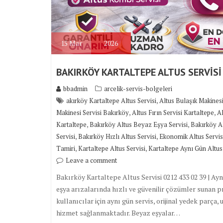
15
Mar
2026
BAKIRKÖY KARTALTEPE ALTUS SERVİSİ
bbadmin
arcelik-servis-bolgeleri
,
akırköy Kartaltepe Altus Servisi
Altus Bulaşık Makinesi
,
,
Makinesi Servisi Bakırköy
Altus Fırın Servisi Kartaltepe
Al
,
,
Kartaltepe
Bakırköy Altus Beyaz Eşya Servisi
Bakırköy Al
,
,
Servisi
Bakırköy Hızlı Altus Servisi
Ekonomik Altus Servis
,
,
Tamiri
Kartaltepe Altus Servisi
Kartaltepe Aynı Gün Altus 
Leave a comment
Bakırköy Kartaltepe Altus Servisi 0212 433 02 39 | Ay
eşya arızalarında hızlı ve güvenilir çözümler sunan p
kullanıcılar için aynı gün servis, orijinal yedek parça
hizmet sağlanmaktadır. Beyaz eşyalar…