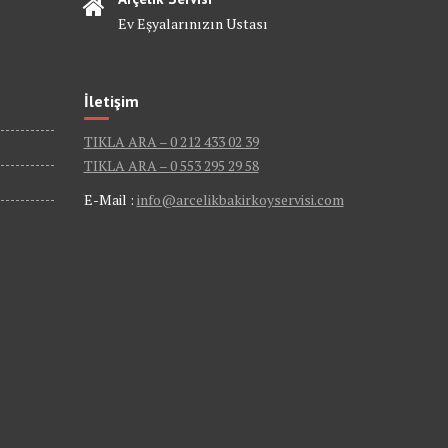
Ev Eşyalarınızın Ustası
İletişim
TIKLA ARA – 0 212 433 02 39
TIKLA ARA – 0 553 295 29 58
E-Mail :
info@arcelikbakirkoyservisi.com