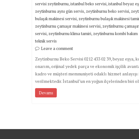
,
,
servisi zeytinburnu
istanbul beko servisi
istanbul beyaz eş
,
,
zeytinburnu aynı gün servis
zeytinburnu beko servisi
zeyt
,
bulaşık makinesi servisi
zeytinburnu bulaşık makinesi tami
,
zeytinburnu çamaşır makinesi servisi
zeytinburnu çamaşır
,
,
servisi
zeytinburnu klima tamiri
zeytinburnu kombi bakım 
teknik servis
Leave a comment
Zeytinburnu Beko Servisi 0212 433 02 39, beyaz eşya, k
onarım, orijinal yedek parça ve ekonomik işçilik ava
kadro ve müşteri memnuniyeti odaklı hizmet anlayışı i
verilmektedir. İstanbul’un en yoğun ilçelerinden biri 
Devamı