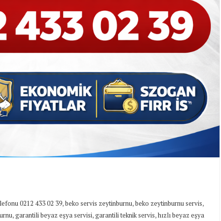
,
,
,
elefonu 0212 433 02 39
beko servis zeytinburnu
beko zeytinburnu servis
,
,
,
burnu
garantili beyaz eşya servisi
garantili teknik servis
hızlı beyaz eşya