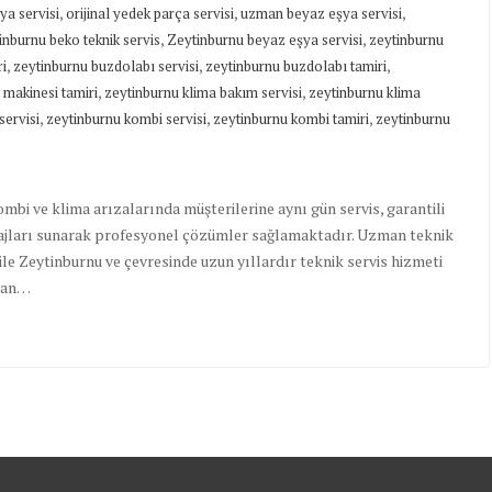
,
,
,
ya servisi
orijinal yedek parça servisi
uzman beyaz eşya servisi
,
,
inburnu beko teknik servis
Zeytinburnu beyaz eşya servisi
zeytinburnu
,
,
,
ri
zeytinburnu buzdolabı servisi
zeytinburnu buzdolabı tamiri
,
,
 makinesi tamiri
zeytinburnu klima bakım servisi
zeytinburnu klima
,
,
,
servisi
zeytinburnu kombi servisi
zeytinburnu kombi tamiri
zeytinburnu
ombi ve klima arızalarında müşterilerine aynı gün servis, garantili
ntajları sunarak profesyonel çözümler sağlamaktadır. Uzman teknik
le Zeytinburnu ve çevresinde uzun yıllardır teknik servis hizmeti
olan…