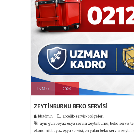
16
Mar
2026
ZEYTİNBURNU BEKO SERVİSİ
bbadmin
arcelik-servis-bolgeleri
,
aynı gün beyaz eşya servisi zeytinburnu
beko servis t
,
ekonomik beyaz eşya servisi
en yakın beko servisi zeytin