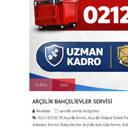
16
Mar
2026
ARÇELİK BAHÇELİEVLER SERVİSİ
bbadmin
arcelik-servis-bolgeleri
,
0212 433 02 39 Arçelik Servis
Arçelik Orijinal Yedek P
,
,
Ankastre Servisi
Bahçelievler Arçelik Aynı Gün Servis
Bah