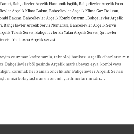
,
,
Tamiri
Bahçelievler Arçelik Ekonomik İşçilik
Bahçelievler Arçelik Fırın
,
,
ievler Arçelik Klima Bakım
Bahçelievler Arçelik Klima Gaz Dolumu
,
,
Kombi Bakımı
Bahçelievler Arçelik Kombi Onarımı
Bahçelievler Arçelik
,
,
ri
Bahçelievler Arçelik Servis Numarası
Bahçelievler Arçelik Servis
,
,
rçelik Teknik Servis
Bahçelievler En Yakın Arçelik Servisi
Şirinevler
,
Servisi
Yenibosna Arçelik servisi
deneyim ve uzman kadromuzla, teknoloji harikası Arçelik cihazlarınızın
z. Bahçelievler bölgesinde Arçelik marka beyaz eşya, kombi veya
enliğini korumak her zaman önceliklidir. Bahçelievler Arçelik Servisi:
 işlerimizi kolaylaştıran en önemli yardımcılarımızdır.…