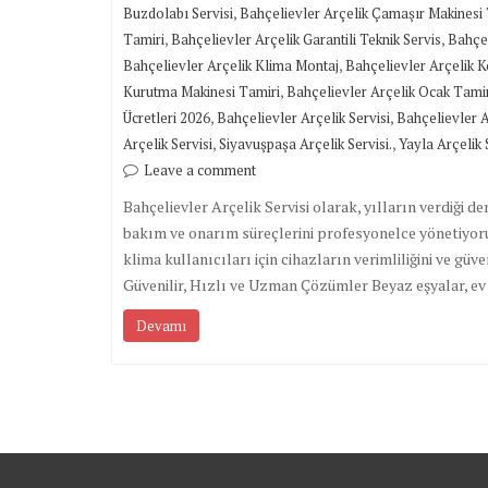
,
Buzdolabı Servisi
Bahçelievler Arçelik Çamaşır Makinesi 
,
,
Tamiri
Bahçelievler Arçelik Garantili Teknik Servis
Bahçel
,
Bahçelievler Arçelik Klima Montaj
Bahçelievler Arçelik 
,
Kurutma Makinesi Tamiri
Bahçelievler Arçelik Ocak Tami
,
,
Ücretleri 2026
Bahçelievler Arçelik Servisi
Bahçelievler A
,
,
Arçelik Servisi
Siyavuşpaşa Arçelik Servisi.
Yayla Arçelik 
Leave a comment
Bahçelievler Arçelik Servisi olarak, yılların verdiği 
bakım ve onarım süreçlerini profesyonelce yönetiyoru
klima kullanıcıları için cihazların verimliliğini ve güv
Güvenilir, Hızlı ve Uzman Çözümler Beyaz eşyalar, ev
Devamı