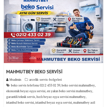
16
Mar
2026
MAHMUTBEY BEKO SERVİSİ
bbadmin
arcelik-servis-bolgeleri
,
,
beko servis telefonu 0212 433 02 39
beko servisi mahmutbey
,
,
ekonomik beyaz eşya servisi
en yakın beko servisi mahmutbey
,
,
garantili teknik servis
hızlı beyaz eşya servisi mahmutbey
,
,
istanbul beko servisi
istanbul beyaz eşya servisi
mahmutbey acil