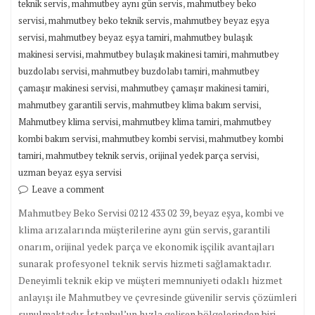
,
,
teknik servis
mahmutbey aynı gün servis
mahmutbey beko
,
,
servisi
mahmutbey beko teknik servis
mahmutbey beyaz eşya
,
,
servisi
mahmutbey beyaz eşya tamiri
mahmutbey bulaşık
,
,
makinesi servisi
mahmutbey bulaşık makinesi tamiri
mahmutbey
,
,
buzdolabı servisi
mahmutbey buzdolabı tamiri
mahmutbey
,
,
çamaşır makinesi servisi
mahmutbey çamaşır makinesi tamiri
,
,
mahmutbey garantili servis
mahmutbey klima bakım servisi
,
,
Mahmutbey klima servisi
mahmutbey klima tamiri
mahmutbey
,
,
kombi bakım servisi
mahmutbey kombi servisi
mahmutbey kombi
,
,
,
tamiri
mahmutbey teknik servis
orijinal yedek parça servisi
uzman beyaz eşya servisi
Leave a comment
Mahmutbey Beko Servisi 0212 433 02 39, beyaz eşya, kombi ve
klima arızalarında müşterilerine aynı gün servis, garantili
onarım, orijinal yedek parça ve ekonomik işçilik avantajları
sunarak profesyonel teknik servis hizmeti sağlamaktadır.
Deneyimli teknik ekip ve müşteri memnuniyeti odaklı hizmet
anlayışı ile Mahmutbey ve çevresinde güvenilir servis çözümleri
sunulmaktadır. İstanbul’un hızla gelişen bölgelerinden biri