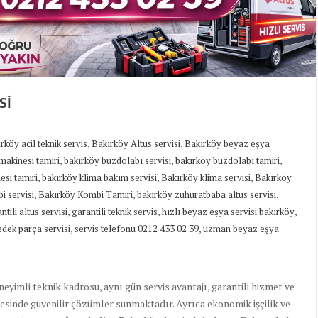
Sİ
,
,
rköy acil teknik servis
Bakırköy Altus servisi
Bakırköy beyaz eşya
,
,
,
makinesi tamiri
bakırköy buzdolabı servisi
bakırköy buzdolabı tamiri
,
,
,
si tamiri
bakırköy klima bakım servisi
Bakırköy klima servisi
Bakırköy
,
,
,
i servisi
Bakırköy Kombi Tamiri
bakırköy zuhuratbaba altus servisi
,
,
,
ntili altus servisi
garantili teknik servis
hızlı beyaz eşya servisi bakırköy
,
,
yedek parça servisi
servis telefonu 0212 433 02 39
uzman beyaz eşya
eyimli teknik kadrosu, aynı gün servis avantajı, garantili hizmet ve
resinde güvenilir çözümler sunmaktadır. Ayrıca ekonomik işçilik ve