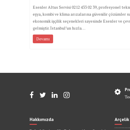
Esenler Altus Servisi 0212 433 02 39, profesyonel tekni
eşya, kombi ve klima arızalarına güvenilir çözümler su
ekonomik işçilik seçenekleri sayesinde Esenler ve çevr
gelmiştir. İstanbul’un hızla…
Devamı
Pr
Te
Hakkımızda
Arçelik