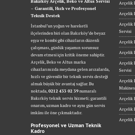
Bakırköy Arçelik, Beko ve Altus Servisi
Arçelik 
– Garantili, Hızlı ve Profesyonel
Arçelik 
Teknik Destek
Arçelik 
İstanbul’un yoğun ve hareketli
Servisi
ilçelerinden biri olan Bakırköy’de beyaz
eşya ve kombi gibi cihazların düzenli
Arçelik 
çalışması, günlük yaşamın sorunsuz
Arçelik 
devam etmesi için kritik öneme sahiptir.
Arçelik, Beko ve Altus marka
Arçelik
cihazlarınızda meydana gelen arızalarda,
Servisi
hızlı ve güvenilir bir teknik servis desteği
Arçelik
almak büyük bir avantaj sağlar. Bu
Makinesi
noktada,
0212 433 02 39
numaralı
Bakırköy teknik servis hizmeti; garantili
Arçelik 
onarım, uzman kadro ve aynı gün servis
Arçelik 
imkânı ile öne çıkmaktadır.
Arçelik 
Profesyonel ve Uzman Teknik
Kadro