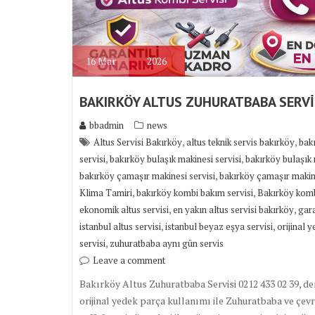
16
Mar
2026
BAKIRKÖY ALTUS ZUHURATBABA SERVİ
bbadmin
news
,
,
Altus Servisi Bakırköy
altus teknik servis bakırköy
bakı
,
,
servisi
bakırköy bulaşık makinesi servisi
bakırköy bulaşık 
,
bakırköy çamaşır makinesi servisi
bakırköy çamaşır makine
,
,
Klima Tamiri
bakırköy kombi bakım servisi
Bakırköy komb
,
,
ekonomik altus servisi
en yakın altus servisi bakırköy
gara
,
,
istanbul altus servisi
istanbul beyaz eşya servisi
orijinal 
,
servisi
zuhuratbaba aynı gün servis
Leave a comment
Bakırköy Altus Zuhuratbaba Servisi 0212 433 02 39, den
orijinal yedek parça kullanımı ile Zuhuratbaba ve çev