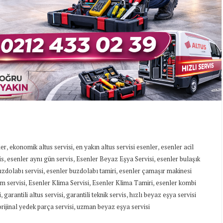
,
,
,
ler
ekonomik altus servisi
en yakın altus servisi esenler
esenler acil
,
,
,
is
esenler aynı gün servis
Esenler Beyaz Eşya Servisi
esenler bulaşık
,
,
uzdolabı servisi
esenler buzdolabı tamiri
esenler çamaşır makinesi
,
,
,
m servisi
Esenler Klima Servisi
Esenler Klima Tamiri
esenler kombi
,
,
,
i
garantili altus servisi
garantili teknik servis
hızlı beyaz eşya servisi
,
orijinal yedek parça servisi
uzman beyaz eşya servisi