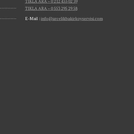
TIKLA ARA – 0 212 433 02 39
TIKLA ARA – 0 553 295 29 58
E-Mail :
info@arcelikbakirkoyservisi.com