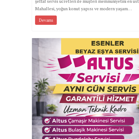
şeffaf servis ücretleri ile müşteri memnuniyetini en ü
Mahallesi, yoğun konut yapısı ve modern yaşam…
Devamı