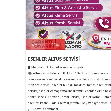
16
Mar
2026
ESENLER ALTUS SERVİSİ
bbadmin
arcelik-servis-bolgeleri
,
Altus servis telefonu 0212 433 02 39
altus servisi esen
,
,
teknik servis
esenler altus servisi
esenler altus teknik serv
,
,
makinesi servisi
esenler bulaşık makinesi tamiri
esenler b
,
,
servisi
esenler çamaşır makinesi tamiri
esenler klima bakı
,
,
bakım servisi
Esenler Kombi Servisi
Esenler Kombi Tamir
,
,
,
esenler
istanbul altus servisi
istanbul beyaz eşya servisi
Leave a comment