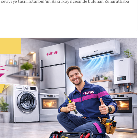
st seviyeye taşır. İstanbul’un Bakırköy ilçesinde bulunan Zuhuratbaba