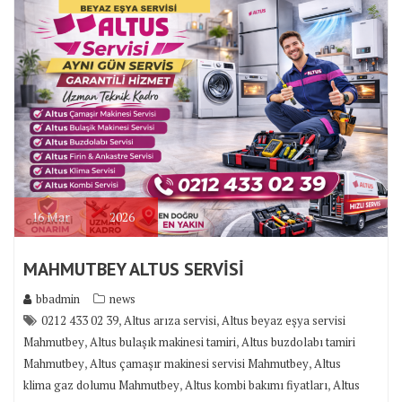
16
Mar
2026
MAHMUTBEY ALTUS SERVİSİ
bbadmin
news
,
,
0212 433 02 39
Altus arıza servisi
Altus beyaz eşya servisi
,
,
Mahmutbey
Altus bulaşık makinesi tamiri
Altus buzdolabı tamiri
,
,
Mahmutbey
Altus çamaşır makinesi servisi Mahmutbey
Altus
,
,
klima gaz dolumu Mahmutbey
Altus kombi bakımı fiyatları
Altus