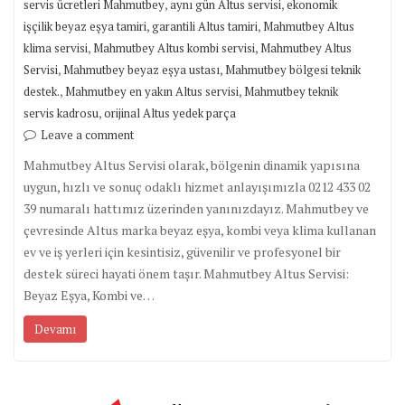
,
,
servis ücretleri Mahmutbey
aynı gün Altus servisi
ekonomik
,
,
işçilik beyaz eşya tamiri
garantili Altus tamiri
Mahmutbey Altus
,
,
klima servisi
Mahmutbey Altus kombi servisi
Mahmutbey Altus
,
,
Servisi
Mahmutbey beyaz eşya ustası
Mahmutbey bölgesi teknik
,
,
destek.
Mahmutbey en yakın Altus servisi
Mahmutbey teknik
,
servis kadrosu
orijinal Altus yedek parça
Leave a comment
Mahmutbey Altus Servisi olarak, bölgenin dinamik yapısına
uygun, hızlı ve sonuç odaklı hizmet anlayışımızla 0212 433 02
39 numaralı hattımız üzerinden yanınızdayız. Mahmutbey ve
çevresinde Altus marka beyaz eşya, kombi veya klima kullanan
ev ve iş yerleri için kesintisiz, güvenilir ve profesyonel bir
destek süreci hayati önem taşır. Mahmutbey Altus Servisi:
Beyaz Eşya, Kombi ve…
Devamı