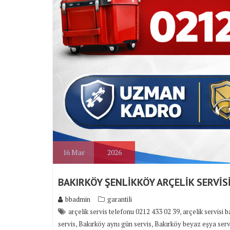
16
Mar
2026
BAKIRKÖY ŞENLİKKÖY ARÇELİK SERVİS
bbadmin
garantili
,
arçelik servis telefonu 0212 433 02 39
arçelik servisi 
,
,
servis
Bakırköy aynı gün servis
Bakırköy beyaz eşya serv