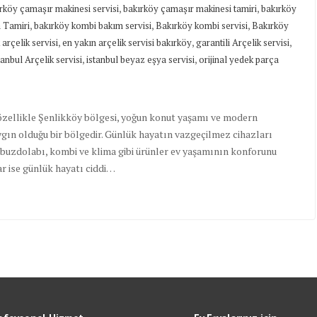
,
,
rköy çamaşır makinesi servisi
bakırköy çamaşır makinesi tamiri
bakırköy
,
,
,
 Tamiri
bakırköy kombi bakım servisi
Bakırköy kombi servisi
Bakırköy
,
,
,
arçelik servisi
en yakın arçelik servisi bakırköy
garantili Arçelik servisi
,
,
tanbul Arçelik servisi
istanbul beyaz eşya servisi
orijinal yedek parça
 özellikle Şenlikköy bölgesi, yoğun konut yaşamı ve modern
ın olduğu bir bölgedir. Günlük hayatın vazgeçilmez cihazları
 buzdolabı, kombi ve klima gibi ürünler ev yaşamının konforunu
r ise günlük hayatı ciddi…