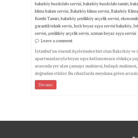
,
,
bakırköy buzdolabı servisi
bakırköy buzdolabı tamiri
bakı
,
,
klima bakım servisi
Bakırköy klima servisi
Bakırköy Klima
,
,
Kombi Tamiri
bakırköy şenlikköy arçelik servisi
ekonomik 
,
,
garantili teknik servis
hızlı beyaz eşya servisi bakırköy
İs
,
,
servisi
şenlikköy arçelik servis
uzman beyaz eşya servisi
Leave a comment
İstanbul’un önemli ilçelerinden biri olan Bakırköy ve
apartmanlarıyla beyaz eşya kullanımının oldukça yayg
arasında yer alan çamaşır makinesi, bulaşık makinesi,
doğrudan etkiler. Bu cihazlarda meydana gelen arızala
Devamı