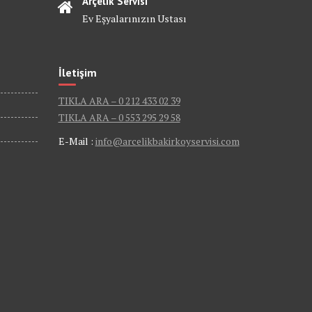
Arçelik Servisi
Ev Eşyalarınızın Ustası
İletişim
TIKLA ARA – 0 212 433 02 39
TIKLA ARA – 0 553 295 29 58
E-Mail :
info@arcelikbakirkoyservisi.com