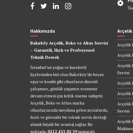
Pr
Te
Hakkımızda
Arçelik
Bakırköy Arçelik, Beko ve Altus Servisi
Arçelik 
– Garantili, Hızlı ve Profesyonel
Arçelik 
Teknik Destek
Arçelik 
İstanbul’un yoğun ve hareketli
Servisi
ilçelerinden biri olan Bakırköy’de beyaz
eşya ve kombi gibi cihazların düzenli
Arçelik 
çalışması, günlük yaşamın sorunsuz
Arçelik 
devam etmesi için kritik öneme sahiptir.
Arçelik, Beko ve Altus marka
Arçelik
cihazlarınızda meydana gelen arızalarda,
Servisi
hızlı ve güvenilir bir teknik servis desteği
Arçelik
almak büyük bir avantaj sağlar. Bu
Makinesi
noktada,
0212 433 02 39
numaralı